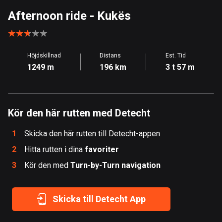
Åland
Afternoon ride
- Kukës
517 rutter
Albanien
Höjdskillnad
Distans
Est. Tid
182 rutter
1249 m
196 km
3 t 57 m
Algeriet
175 rutter
Kör den här rutten med Detecht
Amerikanska Jungfruöarna
1 rutt
1
Skicka den här rutten till Detecht-appen
Andorra
2
Hitta rutten i dina
favoriter
62 rutter
3
Kör den med
Turn-by-Turn navigation
Angola
1 rutt
Skicka till Detecht App
Antigua och Barbuda