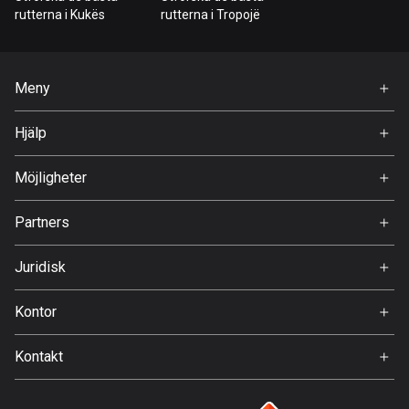
Bahrain
rutterna i Kukës
rutterna i Tropojë
17 rutter
Bangladesh
Meny
409 rutter
Hem
Hjälp
Barbados
Premium
15 rutter
FAQ
Om Oss
Möjligheter
Belarus
Jobb
141 rutter
Partners
Ambassadör
Svedea
Belgien
Juridisk
4912 rutter
Användarvillkor
Kontor
Belize
Integritetspolicy
Gamla Almedalsvägen 19
17 rutter
Kontakt
412 63 Gothenburg
Support:
Bhutan
support@detecht.se
3 rutter