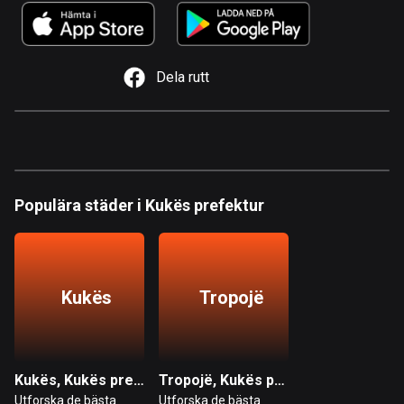
1 rutt
Argentina
885 rutter
Dela rutt
Armenien
2 rutter
Aruba
8 rutter
Populära städer i Kukës prefektur
Australien
89730 rutter
Azerbajdzjan
Kukës
Tropojë
5 rutter
Bahamas
0 rutter
Kukës, Kukës prefektur
Tropojë, Kukës prefektur
Utforska de bästa
Utforska de bästa