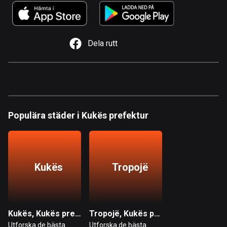
1 rutt
Argentina
885 rutter
Dela rutt
Armenien
2 rutter
Aruba
8 rutter
Populära städer i Kukës prefektur
Australien
89788 rutter
Azerbajdzjan
Kukës
Tropojë
5 rutter
Bahamas
0 rutter
Kukës, Kukës prefektur
Tropojë, Kukës prefektur
Utforska de bästa
Utforska de bästa