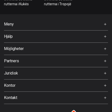
Bahrain
rutterna i Kukës
rutterna i Tropojë
17 rutter
Bangladesh
Meny
409 rutter
Hem
Hjälp
Barbados
Premium
15 rutter
FAQ
Om Oss
Möjligheter
Belarus
Jobb
141 rutter
Partners
Ambassadör
Svedea
Belgien
Juridisk
4922 rutter
Användarvillkor
Kontor
Belize
Integritetspolicy
Gamla Almedalsvägen 19
17 rutter
Kontakt
412 63 Gothenburg
Support:
Bhutan
support@detecht.se
3 rutter