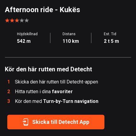
Åland
Afternoon ride
- Kukës
517 rutter
Albanien
Höjdskillnad
Distans
Est. Tid
182 rutter
542 m
110 km
2 t 5 m
Algeriet
175 rutter
Kör den här rutten med Detecht
Amerikanska Jungfruöarna
1 rutt
1
Skicka den här rutten till Detecht-appen
Andorra
2
Hitta rutten i dina
favoriter
62 rutter
3
Kör den med
Turn-by-Turn navigation
Angola
1 rutt
Skicka till Detecht App
Antigua och Barbuda