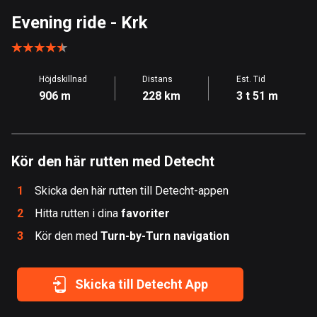
Åland
Evening ride
- Krk
517 rutter
Albanien
Höjdskillnad
Distans
Est. Tid
182 rutter
906 m
228 km
3 t 51 m
Algeriet
175 rutter
Kör den här rutten med Detecht
Amerikanska Jungfruöarna
1 rutt
1
Skicka den här rutten till Detecht-appen
Andorra
2
Hitta rutten i dina
favoriter
62 rutter
3
Kör den med
Turn-by-Turn navigation
Angola
1 rutt
Skicka till Detecht App
Antigua och Barbuda