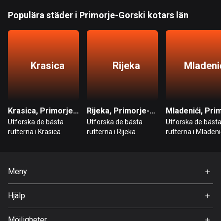
Bahrain
Populära städer i Primorje-Gorski kotars län
17 rutter
Bangladesh
409 rutter
Krasica
Rijeka
Mladeni
Barbados
15 rutter
Belarus
Krasica, Primorje-Gorski kotars län
Rijeka, Primorje-Gorski kotars län
141 rutter
Utforska de bästa
Utforska de bästa
Utforska de bäst
rutterna i Krasica
rutterna i Rijeka
rutterna i Mladeni
Belgien
4918 rutter
Meny
Belize
17 rutter
Hem
Hjälp
Premium
Bhutan
FAQ
Om Oss
3 rutter
Möjligheter