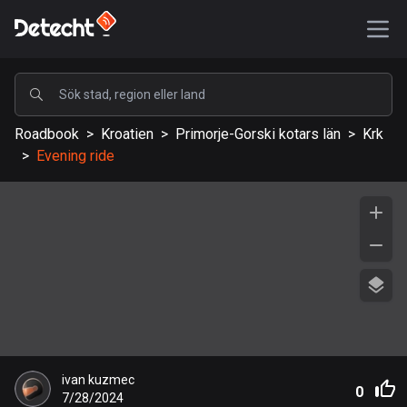
POPULÄRA
Roadbook
>
Kroatien
>
Primorje-Gorski kotars län
>
Krk
USA
>
Evening ride
587795 rutter
Sverige
203605 rutter
Storbritannien
115304 rutter
A-Ö
Afghanistan
ivan kuzmec
9 rutter
0
7/28/2024