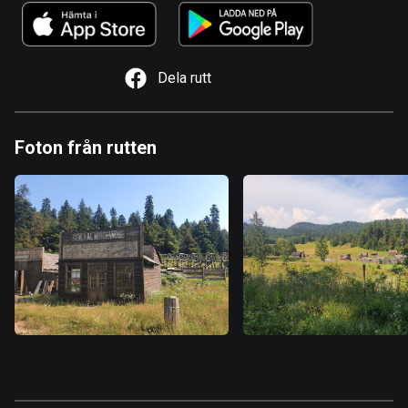
1 rutt
Argentina
885 rutter
Dela rutt
Armenien
2 rutter
Foton från rutten
Aruba
8 rutter
Australien
89734 rutter
Azerbajdzjan
5 rutter
Bahamas
0 rutter