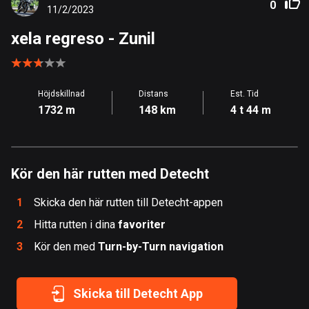
0
11/2/2023
Åland
517 rutter
xela regreso
- Zunil
Albanien
182 rutter
Höjdskillnad
Distans
Est. Tid
1732 m
148 km
4 t 44 m
Algeriet
175 rutter
Amerikanska Jungfruöarna
Kör den här rutten med Detecht
1 rutt
1
Skicka den här rutten till Detecht-appen
Andorra
62 rutter
2
Hitta rutten i dina
favoriter
3
Kör den med
Turn-by-Turn navigation
Angola
1 rutt
Skicka till Detecht App
Antigua och Barbuda