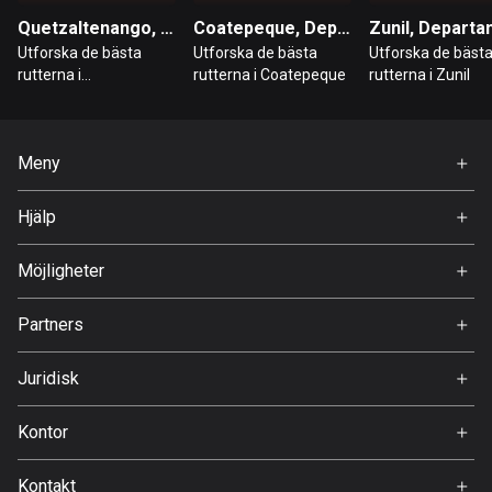
Bahrain
Quetzaltenango, Departamento de Quetzaltenango
Coatepeque, Departamento de Quetzaltenango
17 rutter
Utforska de bästa
Utforska de bästa
Utforska de bäst
rutterna i
rutterna i Coatepeque
rutterna i Zunil
Bangladesh
Quetzaltenango
409 rutter
Meny
Barbados
15 rutter
Hem
Hjälp
Premium
Belarus
FAQ
141 rutter
Om Oss
Möjligheter
Jobb
Belgien
Partners
4908 rutter
Ambassadör
Svedea
Juridisk
Belize
Användarvillkor
17 rutter
Kontor
Integritetspolicy
Bhutan
Gamla Almedalsvägen 19
Kontakt
3 rutter