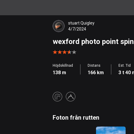
stuart Quigley
4/7/2024
wexford photo point spin
Höjdskillnad
Distans
Est. Tid
138 m
166 km
3 t 40 
Foton från rutten