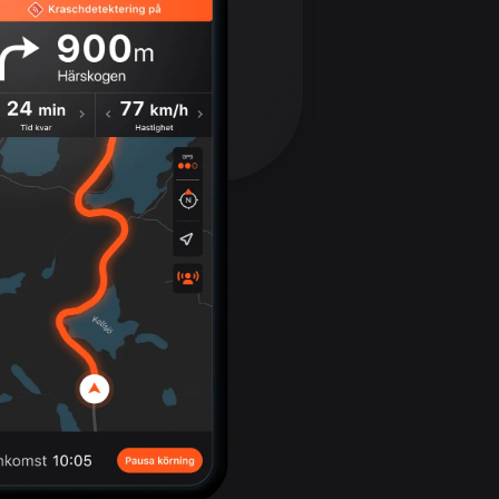
17 rutter
Bhutan
3 rutter
Bolivia
99 rutter
Bosnien och
Hercegovina
347 rutter
Botswana
4 rutter
Brasilien
7535 rutter
Brunei
114 rutter