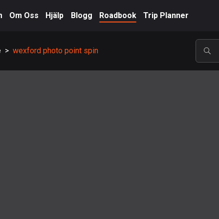
m
Om Oss
Hjälp
Blogg
Roadbook
Trip Planner
e
>
wexford photo point spin
POP
A-Ö