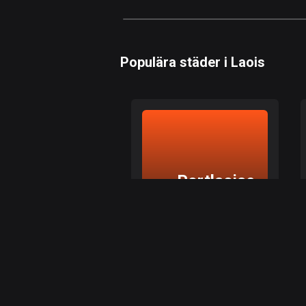
Populära städer i Laois
Portlaoise
Portlaoise, Laois
Utforska de bästa rutterna
i Portlaoise