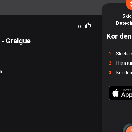
Skick
Detech
0
Kör den
- Graigue
1
Skicka 
2
Hitta ru
m
3
Kör de