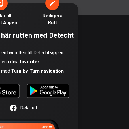
Bahamas
0 rutter
a till
Redigera
t Appen
Rutt
Bahrain
17 rutter
 här rutten med Detecht
Bangladesh
410 rutter
den här rutten till Detecht-appen
tten i dina
favoriter
Barbados
15 rutter
n med
Turn-by-Turn navigation
Belarus
141 rutter
Belgien
Dela rutt
4924 rutter
Belize