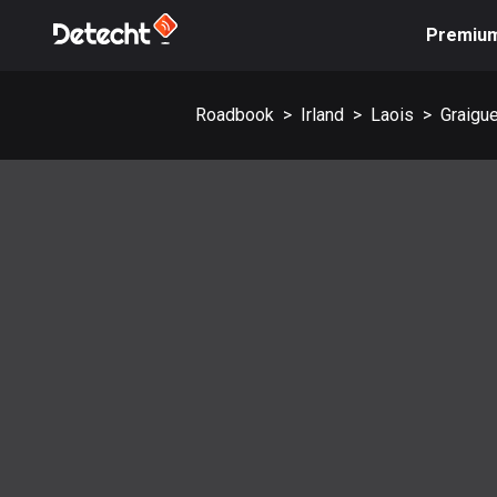
Premiu
Roadbook
>
Irland
>
Laois
>
Graigu