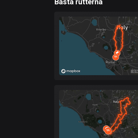
Bästa rutterna
0
km
Snabb
Skog
Terräng
Berg
Vatten
Kurvig
Fält