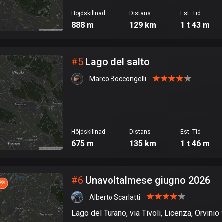
Höjdskillnad
Distans
Est. Tid
888 m
129 km
1 t 43 m
#
5
Lago del salto
Marco Boccongelli
Höjdskillnad
Distans
Est. Tid
675 m
135 km
1 t 46 m
#
6
Unavoltalmese giugno 2026
Alberto Scarlatti
Lago del Turano, via Tivoli, Licenza, Orvini