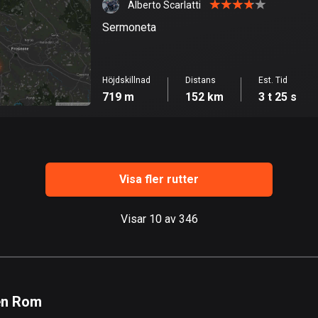
Alberto Scarlatti
Sermoneta
Höjdskillnad
Distans
Est. Tid
719 m
152 km
3 t 25 s
Visa fler rutter
Visar 10 av 346
en Rom