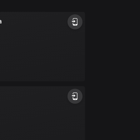
1 rutt
Antigua och Barbuda
a
1 rutt
Argentina
885 rutter
Armenien
2 rutter
Aruba
8 rutter
Australien
89705 rutter
Azerbajdzjan
5 rutter