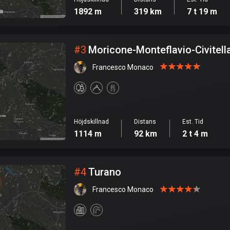
1892 m
319 km
7 t 19 m
#
3
Moricone-Monteflavio-Civitella
Francesco Monaco
Höjdskillnad
Distans
Est. Tid
1114 m
92 km
2 t 4 m
#
4
Turano
Francesco Monaco