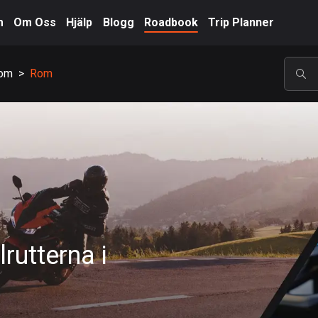
m
Om Oss
Hjälp
Blogg
Roadbook
Trip Planner
Rom
>
Rom
POP
rutterna i
A-Ö