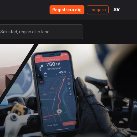
SV
Registrera dig
Logga in
ULÄRA
LÄNDER
REGIONER
USA
REGIONER
STÄDER
587504 rutter
Sverige
203334 rutter
Storbritannien
115208 rutter