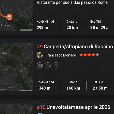
Ristorante per due a due passi da Roma
Höjdskillnad
Distans
Est. Tid
293 m
20 km
38 m 29 s
#
9
Casperia/altopiano di Rascino
Francesco Monaco
Höjdskillnad
Distans
Est. Tid
1343 m
168 km
2 t 58 m
#
10
Unavoltalamese aprile 2026