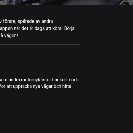
Afghanistan
9 rutter
av förare, spårade av andra
Åland
-appen när det är dags att köra! Börja
517 rutter
på vägen!
Albanien
182 rutter
Algeriet
175 rutter
om andra motorcyklister har kört i och
Amerikanska
ör att upptäcka nya vägar och hitta
Jungfruöarna
1 rutt
Andorra
62 rutter
Angola