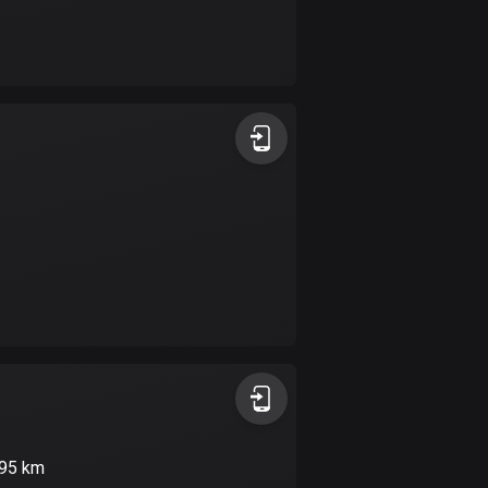
17 rutter
Bhutan
3 rutter
Bolivia
99 rutter
Bosnien och
Hercegovina
347 rutter
Botswana
4 rutter
Brasilien
7528 rutter
Brunei
o 95 km
113 rutter