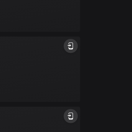
Bulgarien
723 rutter
Burkina Faso
2 rutter
Chile
589 rutter
Colombia
1349 rutter
Cooköarna
2 rutter
Costa Rica
149 rutter
Curaçao