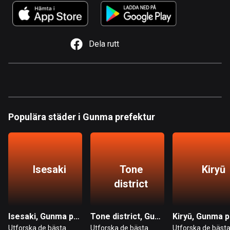
1 rutt
Argentina
885 rutter
Dela rutt
Armenien
2 rutter
Aruba
8 rutter
Populära städer i Gunma prefektur
Australien
89719 rutter
Azerbajdzjan
Isesaki
Tone
Kiryū
5 rutter
district
Bahamas
0 rutter
Isesaki, Gunma prefektur
Tone district, Gunma prefektur
Utforska de bästa
Utforska de bästa
Utforska de bäst