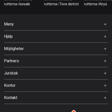
Bahrain
rutterna i Isesaki
rutterna i Tone district
rutterna i Kiryū
17 rutter
Bangladesh
Meny
409 rutter
Hem
Hjälp
Barbados
Premium
15 rutter
FAQ
Om Oss
Möjligheter
Belarus
Jobb
141 rutter
Partners
Ambassadör
Svedea
Belgien
Juridisk
4911 rutter
Användarvillkor
Kontor
Belize
Integritetspolicy
Gamla Almedalsvägen 19
17 rutter
Kontakt
412 63 Gothenburg
Support:
Bhutan
support@detecht.se
3 rutter