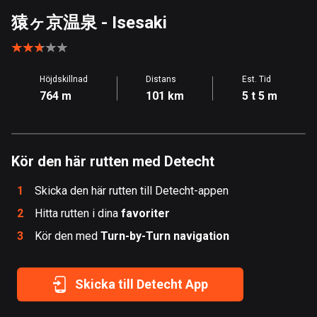
Åland
猿ヶ京温泉
- Isesaki
517 rutter
Albanien
Höjdskillnad
Distans
Est. Tid
182 rutter
764 m
101 km
5 t 5 m
Algeriet
175 rutter
Kör den här rutten med Detecht
Amerikanska Jungfruöarna
1 rutt
1
Skicka den här rutten till Detecht-appen
Andorra
2
Hitta rutten i dina
favoriter
62 rutter
3
Kör den med
Turn-by-Turn navigation
Angola
1 rutt
Skicka till Detecht App
Antigua och Barbuda