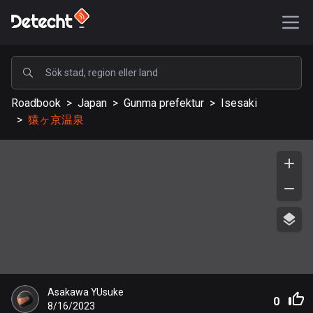
POPULÄRA
Roadbook
>
Japan
>
Gunma prefektur
>
Isesaki
USA
>
猿ヶ京温泉
587588 rutter
Sverige
203344 rutter
Storbritannien
115211 rutter
A-Ö
Afghanistan
Asakawa YUsuke
9 rutter
0
8/16/2023