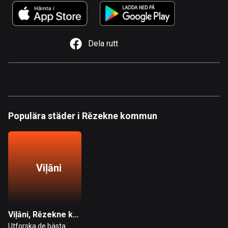
1 rutt
Argentina
885 rutter
Dela rutt
Armenien
2 rutter
Aruba
8 rutter
Populära städer i Rēzekne kommun
Australien
89737 rutter
Azerbajdzjan
Viļāni
5 rutter
Bahamas
0 rutter
Viļāni, Rēzekne kommun
Utforska de bästa