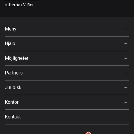
Bahrain
rutterna i Viļāni
17 rutter
Bangladesh
Meny
409 rutter
Hem
Hjälp
Barbados
Premium
15 rutter
FAQ
Om Oss
Möjligheter
Belarus
Jobb
141 rutter
Partners
Ambassadör
Svedea
Belgien
Juridisk
4919 rutter
Användarvillkor
Kontor
Belize
Integritetspolicy
Gamla Almedalsvägen 19
17 rutter
Kontakt
412 63 Gothenburg
Support:
Bhutan
support@detecht.se
3 rutter