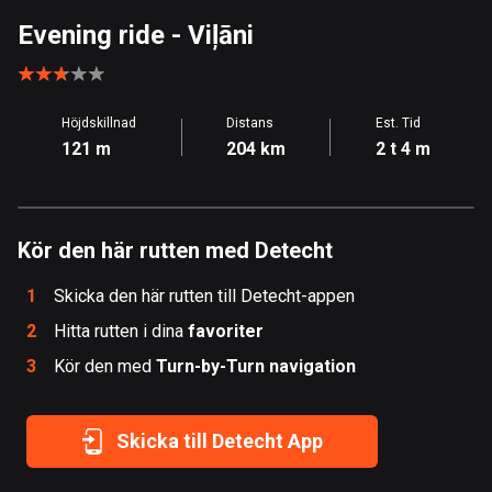
Åland
Evening ride
- Viļāni
517 rutter
Albanien
Höjdskillnad
Distans
Est. Tid
182 rutter
121 m
204 km
2 t 4 m
Algeriet
175 rutter
Kör den här rutten med Detecht
Amerikanska Jungfruöarna
1 rutt
1
Skicka den här rutten till Detecht-appen
Andorra
2
Hitta rutten i dina
favoriter
62 rutter
3
Kör den med
Turn-by-Turn navigation
Angola
1 rutt
Skicka till Detecht App
Antigua och Barbuda