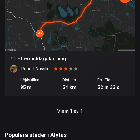
1 rutt
Argentina
885 rutter
Armenien
2 rutter
#
1
Eftermiddagskörning
Aruba
8 rutter
Robert Nässlin
Australien
Höjdskillnad
Distans
Est. Tid
95 m
54 km
52 m 33 s
89795 rutter
Azerbajdzjan
5 rutter
Visar 1 av 1
Bahamas
0 rutter
Populära städer i Alytus