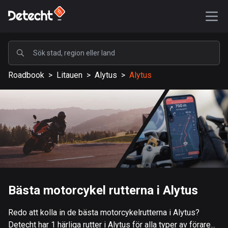
POPULÄRA
Roadbook
>
Litauen
>
Alytus
>
Alytus
USA
588643 rutter
Sverige
204105 rutter
Storbritannien
115510 rutter
A-Ö
Bästa motorcykel rutterna i Alytus
Afghanistan
Redo att kolla in de bästa motorcykelrutterna i Alytus?
9 rutter
Detecht har 1 härliga rutter i Alytus för alla typer av förare...