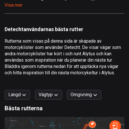
Visa mer
Åland
519 rutter
Albanien
Detechtanvändarnas bästa rutter
182 rutter
Rutterna som visas på denna sida är skapade av
Algeriet
motorcyklister som använder Detecht. De visar vägar som
175 rutter
andra motorcyklister har kört i och runt Alytus och kan
användas som inspiration när du planerar din nästa tur.
Amerikanska Jungfruöarna
Bläddra igenom rutterna nedan för att upptäcka nya vägar
och hitta inspiration till din nästa motorcykeltur i Alytus.
1 rutt
Andorra
62 rutter
Längd
Vägtyp
Omgivning
Angola
Bästa rutterna
1 rutt
0
km
999
km
Snabb
Skog
Terräng
Berg
Vatten
Kurvig
Fält
Stad
Antigua och Barbuda