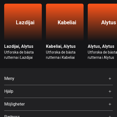
Bahrain
17 rutter
Bangladesh
Lazdijai
Kabeliai
Alytus
410 rutter
Barbados
15 rutter
Lazdijai, Alytus
Kabeliai, Alytus
Alytus, Alytus
Utforska de bästa
Utforska de bästa
Utforska de bäst
Belarus
rutterna i Lazdijai
rutterna i Kabeliai
rutterna i Alytus
141 rutter
Belgien
Meny
4932 rutter
Hem
Hjälp
Belize
Premium
17 rutter
FAQ
Om Oss
Möjligheter
Bhutan
Jobb
3 rutter
Partners