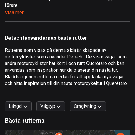
förare...
Åland
Visa mer
517 rutter
Albanien
182 rutter
Detechtanvändarnas bästa rutter
Algeriet
Rutterna som visas på denna sida är skapade av
175 rutter
motorcyklister som använder Detecht. De visar vägar som
andra motorcyklister har kört i och runt Querétaro och kan
Amerikanska Jungfruöarna
användas som inspiration när du planerar din nästa tur.
1 rutt
Bläddra igenom rutterna nedan för att upptäcka nya vägar
och hitta inspiration till din nästa motorcykeltur i Querétaro.
Andorra
62 rutter
Längd
Vägtyp
Omgivning
Angola
1 rutt
Bästa rutterna
0
km
999
km
Antigua och Barbuda