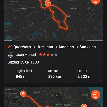
53 rutter
Ghana
86 rutter
Gibraltar
25 rutter
Grekland
#
9
Querétaro -> Humilpan -> Amealco -> San Juan
4669 rutter
del Río - Pedro Escobedo - > Juriquilla -
Juan Manuel
Querétaro
Grenada
Suzuki GSXR 1000
22 rutter
Höjdskillnad
Distans
Est. Tid
Grönland
845 m
235 km
2 t 22 m
0 rutter
Guadeloupe
1 rutt