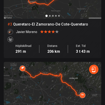
Bolivia
99 rutter
#
3
Queretaro-El Zamorano-De Cote-Queretaro
Bosnien och Hercegovina
347 rutter
Javier Moreno
Botswana
Höjdskillnad
Distans
Est. Tid
4 rutter
291 m
206 km
3 t 43 m
Brasilien
7535 rutter
Brunei
113 rutter
Bulgarien
724 rutter