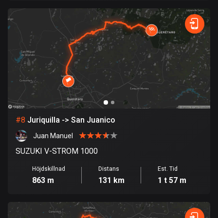
Finland
3182 rutter
Förenade arabemiraten
132 rutter
Frankrike
7316 rutter
Franska Polynesien
19 rutter
#
8
Juriquilla -> San Juanico
Juan Manuel
Gabon
SUZUKI V-STROM 1000
8 rutter
Höjdskillnad
Distans
Est. Tid
Gambia
863 m
131 km
1 t 57 m
1 rutt
Georgien