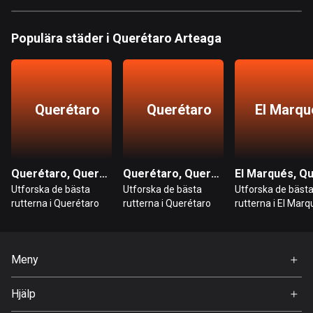
Hongkong
Populära städer i Querétaro Arteaga
137 rutter
Indien
3153 rutter
Querétaro
Querétaro
El Marqu
Indonesien
2289 rutter
Irak
Querétaro, Querétaro Arteaga
Querétaro, Querétaro Arteaga
38 rutter
Utforska de bästa
Utforska de bästa
Utforska de bäst
rutterna i Querétaro
rutterna i Querétaro
rutterna i El Mar
Iran
88 rutter
Meny
Irland
4683 rutter
Hem
Hjälp
Premium
Island