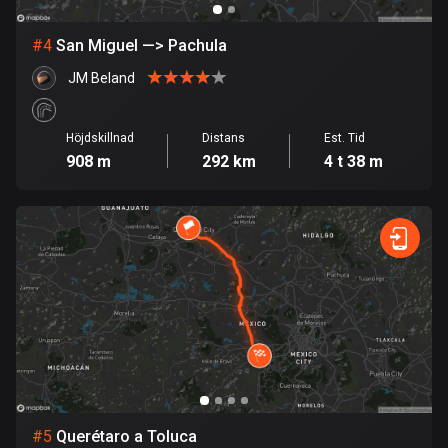
Burkina Faso
2 rutter
#
4
San Miguel —> Pachula
Chile
JM Beland
589 rutter
Colombia
Höjdskillnad
Distans
Est. Tid
1349 rutter
908 m
292 km
4 t 38 m
Cooköarna
2 rutter
Costa Rica
149 rutter
Curaçao
4 rutter
Cypern
1884 rutter
#
5
Querétaro a Toluca