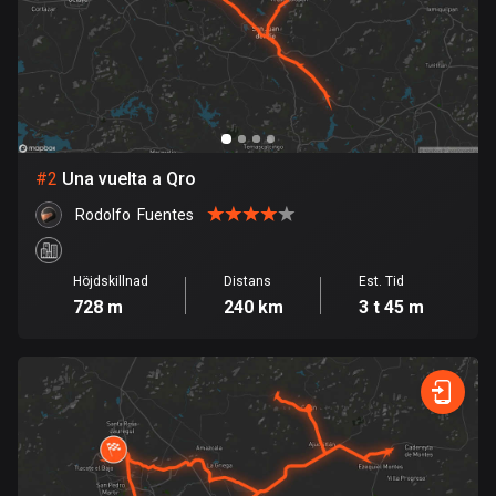
Bahrain
17 rutter
Bangladesh
409 rutter
Barbados
#
2
Una vuelta a Qro
15 rutter
Rodolfo  Fuentes
Belarus
141 rutter
Höjdskillnad
Distans
Est. Tid
728 m
240 km
3 t 45 m
Belgien
4923 rutter
Belize
17 rutter
Bhutan
3 rutter