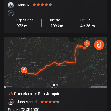
Daniel R
Danmark
21477 rutter
Höjdskillnad
Distans
Est. Tid
Djibouti
972 m
209 km
4 t 26 m
0 rutter
Dominikanska republiken
99 rutter
Ecuador
520 rutter
Egypten
122 rutter
Ekvatorialguinea
#
6
Querétaro -> San Joaquín
9 rutter
Juan Manuel
El Salvador
Suzuki GSXR1000