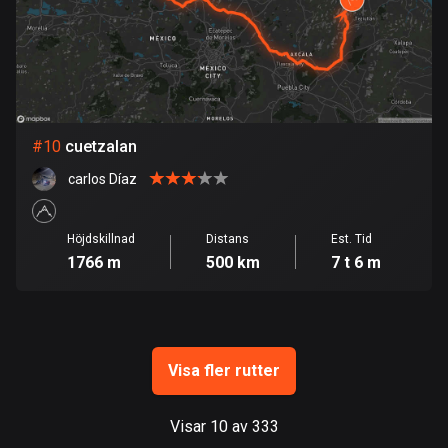
Guam
6 rutter
Guatemala
316 rutter
Guernsey
#
10
cuetzalan
2 rutter
carlos Díaz
Guinea
7 rutter
Höjdskillnad
Distans
Est. Tid
1766 m
500 km
7 t 6 m
Guyana
10 rutter
Haiti
29 rutter
Visa fler rutter
Honduras
Visar 10 av 333
62 rutter