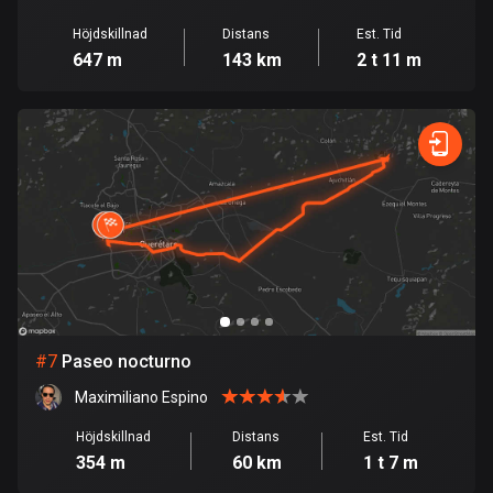
113 rutter
Höjdskillnad
Distans
Est. Tid
647 m
143 km
2 t 11 m
Elfenbenskusten
1 rutt
Estland
1146 rutter
Etiopien
5 rutter
Färöarna
13 rutter
#
7
Paseo nocturno
Fiji
1 rutt
Maximiliano Espino
Filippinerna
Höjdskillnad
Distans
Est. Tid
354 m
60 km
1 t 7 m
4138 rutter