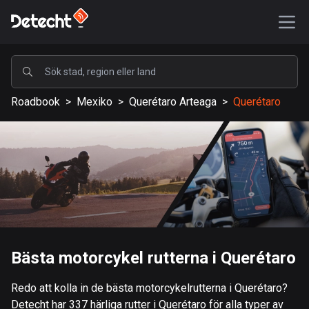
POPULÄRA
Roadbook
>
Mexiko
>
Querétaro Arteaga
>
Querétaro
USA
588203 rutter
Sverige
203673 rutter
Storbritannien
115362 rutter
A-Ö
Bästa motorcykel rutterna i Querétaro
Afghanistan
Redo att kolla in de bästa motorcykelrutterna i Querétaro?
9 rutter
Detecht har 337 härliga rutter i Querétaro för alla typer av