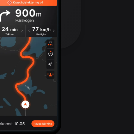
17 rutter
Bhutan
3 rutter
Bolivia
99 rutter
Bosnien och
Hercegovina
347 rutter
Botswana
4 rutter
Brasilien
7535 rutter
Brunei
114 rutter