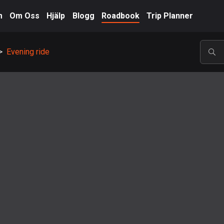
m
Om Oss
Hjälp
Blogg
Roadbook
Trip Planner
>
Evening ride
POP
A-Ö