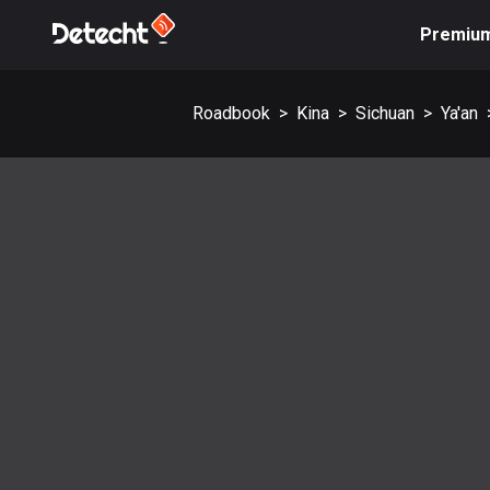
Premiu
Roadbook
>
Kina
>
Sichuan
>
Ya'an