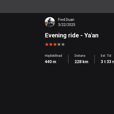
Fred Duan
3/22/2025
Evening ride
- Ya'an
Höjdskillnad
Distans
Est. Tid
440 m
228 km
3 t 33 