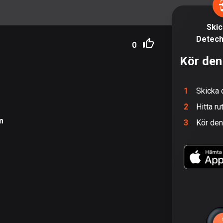
Skick
Detech
0
Kör den
1
Skicka 
2
Hitta ru
m
3
Kör de