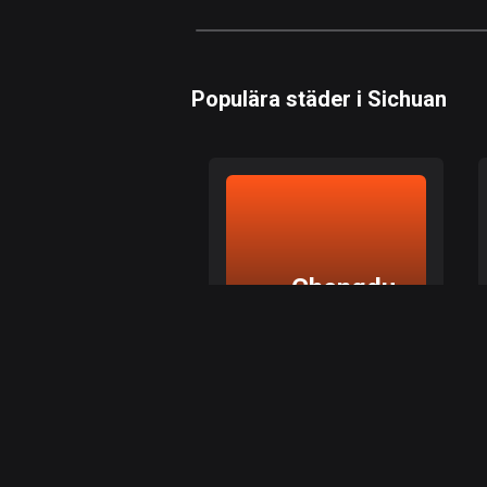
Populära städer i Sichuan
Chengdu
Chengdu, Sichuan
Utforska de bästa rutterna
i Chengdu