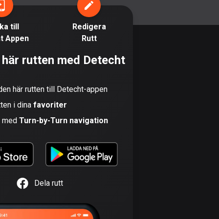
Bahamas
0 rutter
a till
Redigera
t Appen
Rutt
Bahrain
17 rutter
 här rutten med Detecht
Bangladesh
410 rutter
den här rutten till Detecht-appen
tten i dina
favoriter
Barbados
15 rutter
n med
Turn-by-Turn navigation
Belarus
141 rutter
Belgien
Dela rutt
4928 rutter
Belize