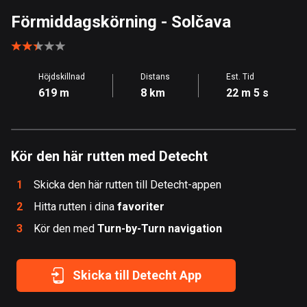
Åland
Förmiddagskörning
- Solčava
517 rutter
Albanien
Höjdskillnad
Distans
Est. Tid
182 rutter
619 m
8 km
22 m 5 s
Algeriet
175 rutter
Kör den här rutten med Detecht
Amerikanska Jungfruöarna
1 rutt
1
Skicka den här rutten till Detecht-appen
Andorra
2
Hitta rutten i dina
favoriter
62 rutter
3
Kör den med
Turn-by-Turn navigation
Angola
1 rutt
Skicka till Detecht App
Antigua och Barbuda