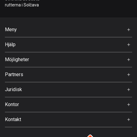
Bahrain
rutterna i Solčava
17 rutter
Bangladesh
Meny
409 rutter
Hem
Hjälp
Barbados
Premium
15 rutter
FAQ
Om Oss
Möjligheter
Belarus
Jobb
141 rutter
Partners
Ambassadör
Svedea
Belgien
Juridisk
4920 rutter
Användarvillkor
Kontor
Belize
Integritetspolicy
Gamla Almedalsvägen 19
17 rutter
Kontakt
412 63 Gothenburg
Support:
Bhutan
support@detecht.se
3 rutter