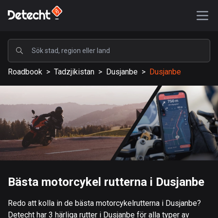
POPULÄRA
Roadbook
>
Tadzjikistan
>
Dusjanbe
>
Dusjanbe
USA
587834 rutter
Sverige
203625 rutter
Storbritannien
115318 rutter
A-Ö
Bästa motorcykel rutterna i Dusjanbe
Afghanistan
Redo att kolla in de bästa motorcykelrutterna i Dusjanbe?
9 rutter
Detecht har 3 härliga rutter i Dusjanbe för alla typer av