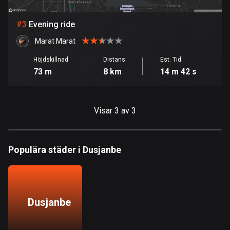
Bolivia
#
3
Evening ride
99 rutter
Marat Marat
Bosnien och Hercegovina
Höjdskillnad
Distans
Est. Tid
347 rutter
73 m
8 km
14 m 42 s
Botswana
4 rutter
Visar 3 av 3
Brasilien
7531 rutter
Populära städer i Dusjanbe
Brunei
113 rutter
Bulgarien
Dusjanbe
724 rutter