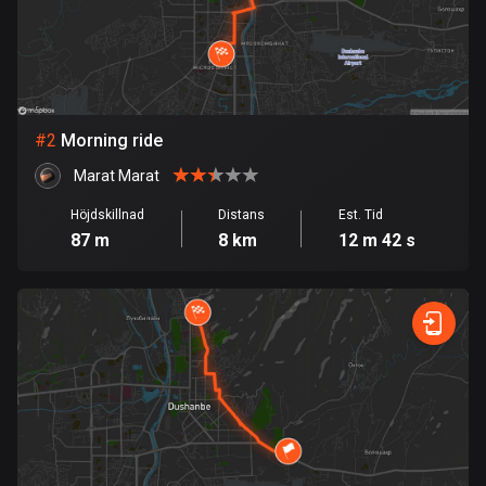
Bahrain
17 rutter
Bangladesh
409 rutter
#
2
Morning ride
Barbados
Marat Marat
15 rutter
Höjdskillnad
Distans
Est. Tid
Belarus
87 m
8 km
12 m 42 s
141 rutter
Belgien
4919 rutter
Belize
17 rutter
Bhutan
3 rutter