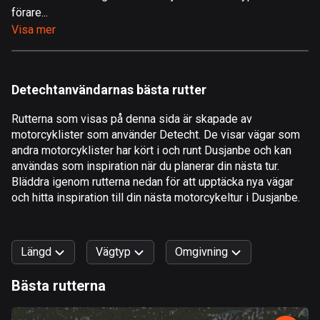
förare...
Åland
Visa mer
517 rutter
Albanien
182 rutter
Detechtanvändarnas bästa rutter
Algeriet
Rutterna som visas på denna sida är skapade av
175 rutter
motorcyklister som använder Detecht. De visar vägar som
andra motorcyklister har kört i och runt Dusjanbe och kan
Amerikanska Jungfruöarna
användas som inspiration när du planerar din nästa tur.
1 rutt
Bläddra igenom rutterna nedan för att upptäcka nya vägar
och hitta inspiration till din nästa motorcykeltur i Dusjanbe.
Andorra
62 rutter
Längd
Vägtyp
Omgivning
Angola
1 rutt
Bästa rutterna
0
km
999
km
Antigua och Barbuda