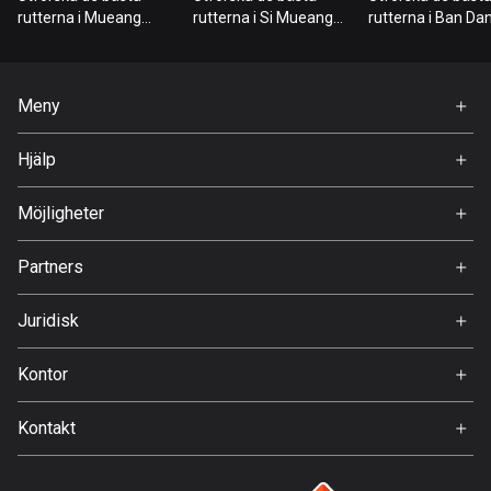
Bahrain
rutterna i Mueang
rutterna i Si Mueang
rutterna i Ban Da
17 rutter
Ubon Ratchathani
Mai
Khong Chiam
Bangladesh
Meny
411 rutter
Hem
Hjälp
Barbados
Premium
15 rutter
FAQ
Om Oss
Möjligheter
Belarus
Jobb
141 rutter
Partners
Ambassadör
Svedea
Belgien
Juridisk
4953 rutter
Användarvillkor
Kontor
Belize
Integritetspolicy
Gamla Almedalsvägen 19
17 rutter
Kontakt
412 63 Gothenburg
Support:
Bhutan
support@detecht.se
3 rutter