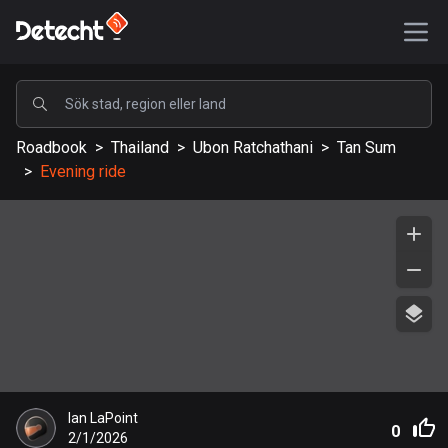
POPULÄRA
Roadbook
>
Thailand
>
Ubon Ratchathani
>
Tan Sum
USA
>
Evening ride
590126 rutter
Sverige
204683 rutter
Storbritannien
115728 rutter
A-Ö
Afghanistan
Ian LaPoint
9 rutter
0
2/1/2026