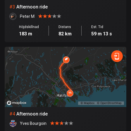
#
3
Afternoon ride
Bolivia
Peter M
99 rutter
Höjdskillnad
Distans
Est. Tid
Bosnien och Hercegovina
183 m
82 km
59 m 13 s
347 rutter
Botswana
4 rutter
Brasilien
7541 rutter
Brunei
115 rutter
Bulgarien
#
4
Afternoon ride
727 rutter
Yves Bourgoin