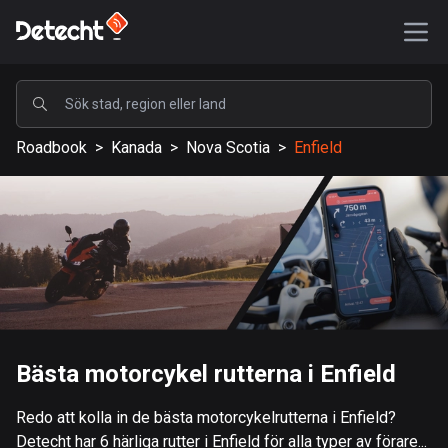
POPULÄRA
Roadbook
>
Kanada
>
Nova Scotia
>
Enfield
USA
590168 rutter
Sverige
204689 rutter
Storbritannien
115728 rutter
A-Ö
Bästa motorcykel rutterna i Enfield
Afghanistan
Redo att kolla in de bästa motorcykelrutterna i Enfield?
9 rutter
Detecht har 6 härliga rutter i Enfield för alla typer av förare...