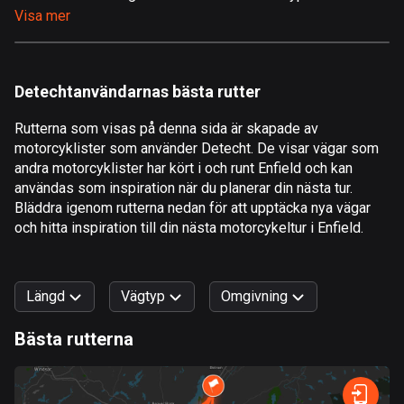
Visa mer
Åland
520 rutter
Albanien
Detechtanvändarnas bästa rutter
182 rutter
Rutterna som visas på denna sida är skapade av
Algeriet
motorcyklister som använder Detecht. De visar vägar som
175 rutter
andra motorcyklister har kört i och runt Enfield och kan
användas som inspiration när du planerar din nästa tur.
Amerikanska Jungfruöarna
Bläddra igenom rutterna nedan för att upptäcka nya vägar
och hitta inspiration till din nästa motorcykeltur i Enfield.
1 rutt
Andorra
62 rutter
Längd
Vägtyp
Omgivning
Angola
Bästa rutterna
1 rutt
0
km
999
km
Snabb
Skog
Terräng
Berg
Vatten
Kurvig
Fält
Stad
Antigua och Barbuda