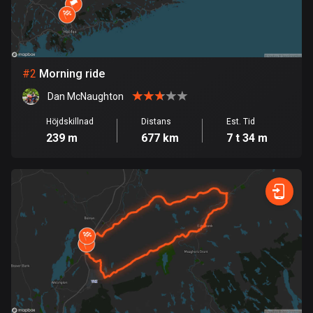
Bahrain
17 rutter
Bangladesh
411 rutter
#
2
Morning ride
Dan McNaughton
Barbados
15 rutter
Höjdskillnad
Distans
Est. Tid
239 m
677 km
7 t 34 m
Belarus
141 rutter
Belgien
4953 rutter
Belize
17 rutter
Bhutan
3 rutter