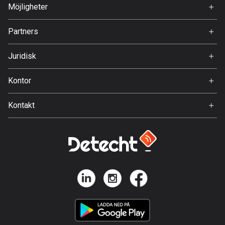
Om Oss
Möjligheter
Finland
3195 rutter
Jobb
Partners
Ambassadör
Förenade arabemiraten
Svedea
132 rutter
Juridisk
Användarvillkor
Frankrike
Kontor
Integritetspolicy
7326 rutter
Gamla Almedalsvägen 19
Kontakt
412 63 Gothenburg
Franska Polynesien
Support:
19 rutter
support@detecht.se
Feedback:
Gabon
feedback@detecht.se
8 rutter
Affärsförfrågningar:
Gambia
niklas@detecht.se
1 rutt
Georgien