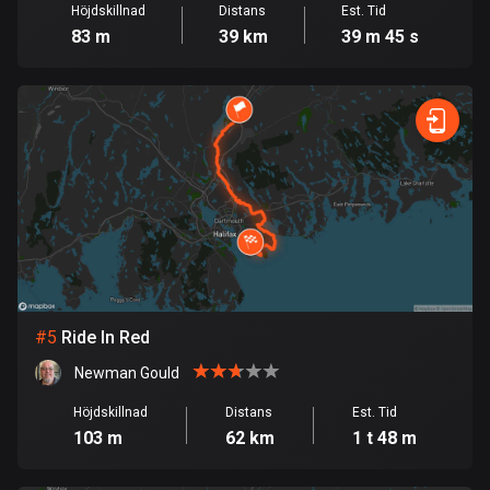
Burkina Faso
Höjdskillnad
Distans
Est. Tid
2 rutter
83 m
39 km
39 m 45 s
Chile
590 rutter
Colombia
1351 rutter
Cooköarna
2 rutter
Costa Rica
149 rutter
#
5
Ride In Red
Curaçao
Newman Gould
4 rutter
Höjdskillnad
Distans
Est. Tid
103 m
62 km
1 t 48 m
Cypern
1888 rutter