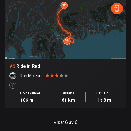
Danmark
21580 rutter
Djibouti
0 rutter
Dominikanska republiken
99 rutter
#
6
Ride in Red
Ecuador
521 rutter
Ron Mclean
Egypten
Höjdskillnad
Distans
Est. Tid
122 rutter
106 m
61 km
1 t 8 m
Ekvatorialguinea
9 rutter
Visar 6 av 6
El Salvador