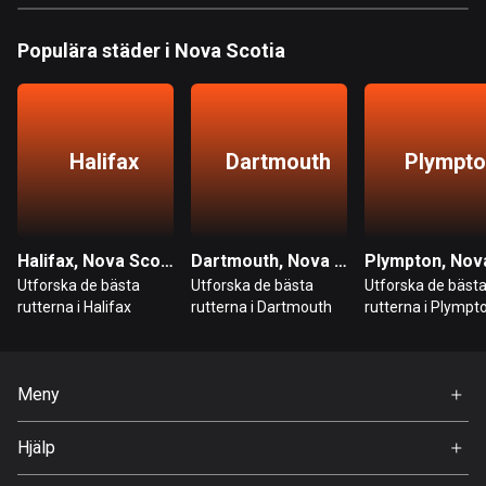
115 rutter
Populära städer i Nova Scotia
Elfenbenskusten
1 rutt
Estland
Halifax
Dartmouth
Plympt
1154 rutter
Etiopien
5 rutter
Halifax, Nova Scotia
Dartmouth, Nova Scotia
Färöarna
Utforska de bästa
Utforska de bästa
Utforska de bäst
rutterna i Halifax
rutterna i Dartmouth
rutterna i Plympt
13 rutter
Fiji
1 rutt
Meny
Hem
Filippinerna
Hjälp
4138 rutter
Premium
FAQ