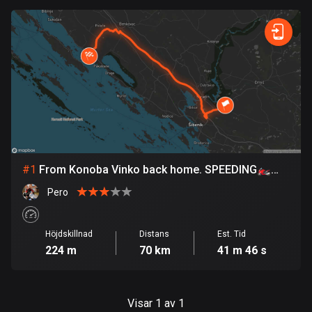
0
km
999
km
1 rutt
Snabb
Skog
Terräng
Berg
Vatten
Kurvig
Fält
Stad
Argentina
885 rutter
Armenien
2 rutter
Aruba
8 rutter
#
1
From Konoba Vinko back home. SPEEDING🏍️🏍️
Australien
😎
Pero
89699 rutter
Azerbajdzjan
Höjdskillnad
Distans
Est. Tid
5 rutter
224 m
70 km
41 m 46 s
Bahamas
0 rutter
Visar 1 av 1