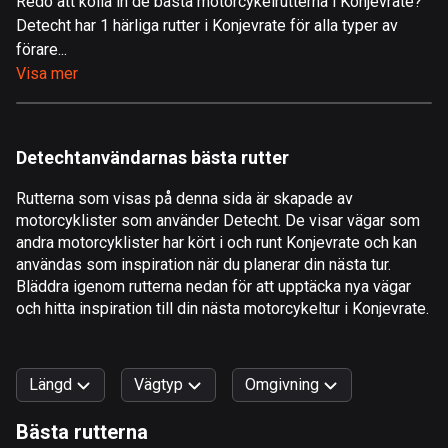
Redo att kolla in de bästa motorcykelrutterna i Konjevrate?
Detecht har 1 härliga rutter i Konjevrate för alla typer av
Åland
förare...
517 rutter
Visa mer
Albanien
182 rutter
Detechtanvändarnas bästa rutter
Algeriet
175 rutter
Rutterna som visas på denna sida är skapade av
motorcyklister som använder Detecht. De visar vägar som
Amerikanska Jungfruöarna
andra motorcyklister har kört i och runt Konjevrate och kan
1 rutt
användas som inspiration när du planerar din nästa tur.
Bläddra igenom rutterna nedan för att upptäcka nya vägar
Andorra
och hitta inspiration till din nästa motorcykeltur i Konjevrate.
62 rutter
Angola
Längd
Vägtyp
Omgivning
1 rutt
Bästa rutterna
Antigua och Barbuda