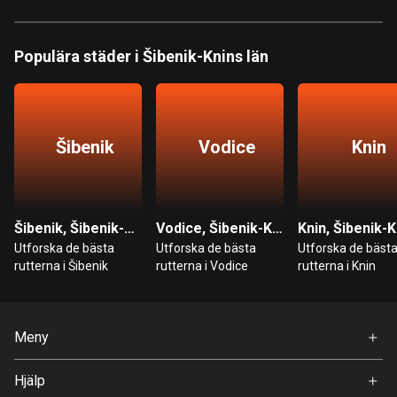
Bahrain
17 rutter
Populära städer i Šibenik-Knins län
Bangladesh
409 rutter
Barbados
Šibenik
Vodice
Knin
15 rutter
Belarus
141 rutter
Šibenik, Šibenik-Knins län
Vodice, Šibenik-Knins län
Utforska de bästa
Utforska de bästa
Utforska de bäst
Belgien
rutterna i Šibenik
rutterna i Vodice
rutterna i Knin
4909 rutter
Belize
17 rutter
Meny
Hem
Bhutan
Hjälp
Premium
3 rutter