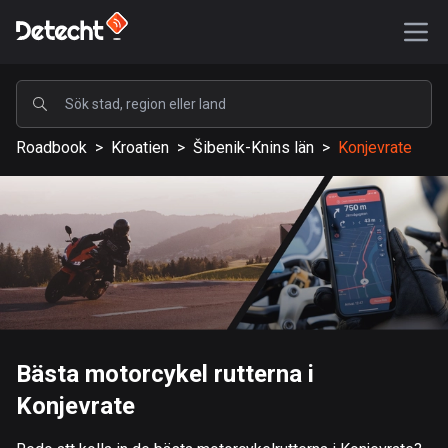
POPULÄRA
Roadbook
>
Kroatien
>
Šibenik-Knins län
>
Konjevrate
USA
587304 rutter
Sverige
203318 rutter
Storbritannien
115192 rutter
A-Ö
Bästa motorcykel rutterna i
Konjevrate
Afghanistan
9 rutter