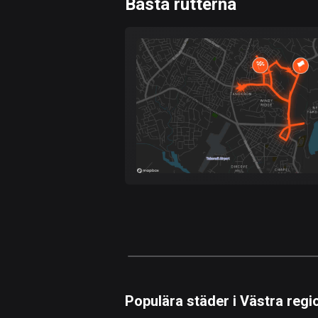
Bästa rutterna
0
km
Snabb
Skog
Terräng
Berg
Vatten
Kurvig
Fält
Populära städer i Västra regi