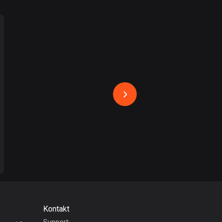
Bahamas
0 rutter
Bahrain
17 rutter
Bangladesh
410 rutter
Barbados
15 rutter
Belarus
141 rutter
Belgien
4925 rutter
Kontakt
Belize