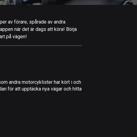
Afghanistan
9 rutter
typer av förare, spårade av andra
Åland
-appen när det är dags att köra! Börja
519 rutter
art på vägen!
Albanien
182 rutter
Algeriet
175 rutter
om andra motorcyklister har kört i och
Amerikanska
an för att upptäcka nya vägar och hitta
Jungfruöarna
1 rutt
Andorra
62 rutter
Angola