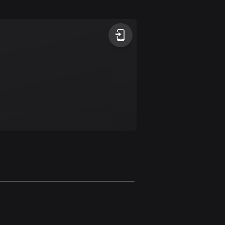
1 rutt
Antigua och Barbuda
1 rutt
Argentina
885 rutter
Armenien
2 rutter
Aruba
8 rutter
Australien
89794 rutter
Azerbajdzjan
5 rutter