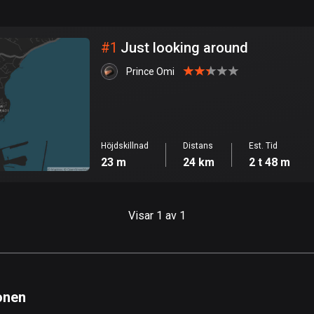
999
km
Stad
#
1
Just looking around
Prince Omi
Höjdskillnad
Distans
Est. Tid
23 m
24 km
2 t 48 m
Visar 1 av 1
onen