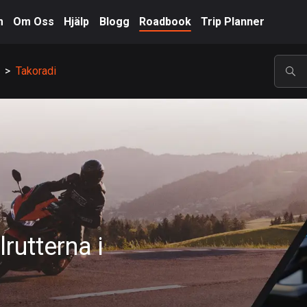
m
Om Oss
Hjälp
Blogg
Roadbook
Trip Planner
>
Takoradi
POP
rutterna i
A-Ö