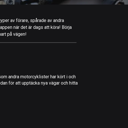
Afghanistan
9 rutter
 typer av förare, spårade av andra
Åland
-appen när det är dags att köra! Börja
517 rutter
nart på vägen!
Albanien
182 rutter
Algeriet
175 rutter
om andra motorcyklister har kört i och
Amerikanska
dan för att upptäcka nya vägar och hitta
Jungfruöarna
1 rutt
Andorra
62 rutter
Angola