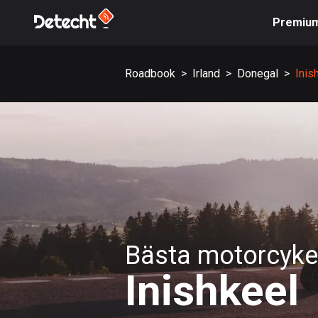
Premiu
Roadbook
>
Irland
>
Donegal
>
Inis
Bästa motorcykel
Inishkeel