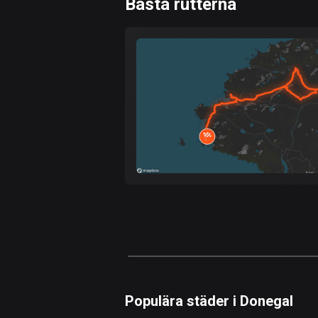
Bästa rutterna
0
km
Snabb
Skog
Terräng
Berg
Vatten
Kurvig
Fält
Populära städer i Donegal