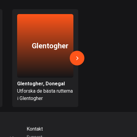
Bahamas
0 rutter
Bahrain
17 rutter
Glentogher
West
Bangladesh
409 rutter
Donega
Barbados
15 rutter
Glentogher, Donegal
West Donegal, Don
Belarus
Utforska de bästa rutterna
Utforska de bästa ru
141 rutter
i Glentogher
i West Donegal
Belgien
4914 rutter
Kontakt
Belize