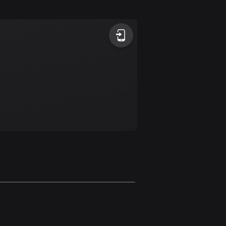
1 rutt
Antigua och Barbuda
1 rutt
Argentina
885 rutter
Armenien
2 rutter
Aruba
8 rutter
Australien
89734 rutter
Azerbajdzjan
5 rutter