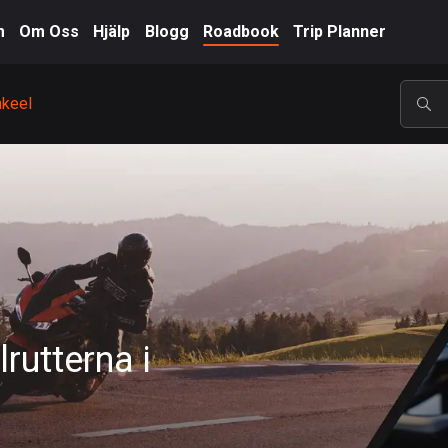
m
Om Oss
Hjälp
Blogg
Roadbook
Trip Planner
hkeel
POP
rutterna i
A-Ö