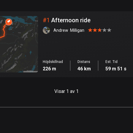
999
km
Stad
#
1
Afternoon ride
Andrew  Milligan
Höjdskillnad
Distans
Est. Tid
226 m
46 km
59 m 51 s
Visar 1 av 1