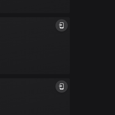
Bahamas
0 rutter
Bahrain
17 rutter
Bangladesh
409 rutter
Barbados
15 rutter
Belarus
141 rutter
Belgien
4910 rutter
Belize