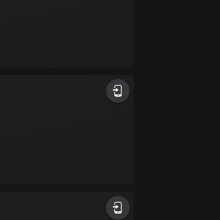
4 rutter
Cypern
1881 rutter
Danmark
21441 rutter
Djibouti
0 rutter
Dominikanska
republiken
99 rutter
Ecuador
519 rutter
Egypten
122 rutter