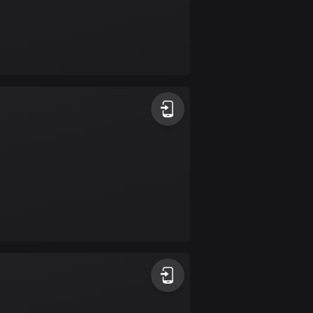
Bulgarien
723 rutter
Burkina Faso
2 rutter
Chile
589 rutter
Colombia
1348 rutter
Cooköarna
2 rutter
Costa Rica
149 rutter
Curaçao