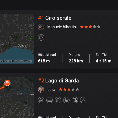
999
km
Stad
#
1
Giro serale
Manuele Albertini
Höjdskillnad
Distans
Est. Tid
618 m
228 km
4 t 15 m
#
2
Lago di Garda
Julia
Höjdskillnad
Distans
Est. Tid