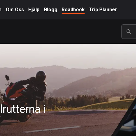
m
Om Oss
Hjälp
Blogg
Roadbook
Trip Planner
POP
rutterna i
A-Ö