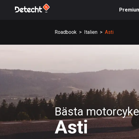
Premiu
Roadbook
>
Italien
>
Asti
Bästa motorcykel
Asti