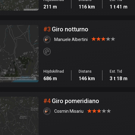
211 m
116 km
1 t 41 m
#
3
Giro notturno
Manuele Albertini
Höjdskillnad
Distans
Est. Tid
686 m
146 km
3 t 18 m
#
4
Giro pomeridiano
Cosmin Misariu