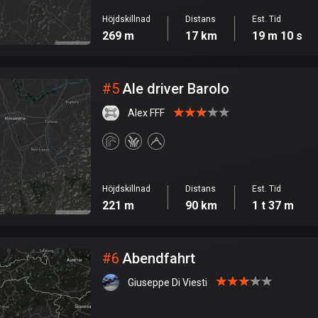
Höjdskillnad
Distans
Est. Tid
269 m
17 km
19 m 10 s
#
5
Ale driver Barolo
Alex FFF
Höjdskillnad
Distans
Est. Tid
221 m
90 km
1 t 37 m
#
6
Abendfahrt
Giuseppe Di Viesti