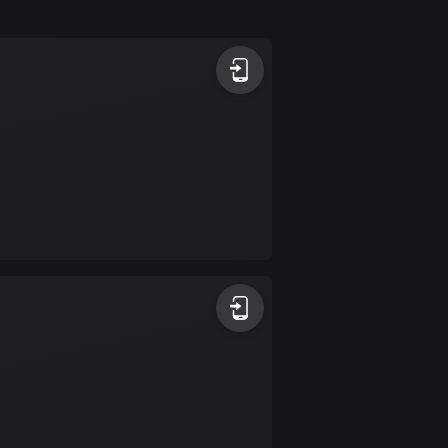
1 rutt
Antigua och Barbuda
1 rutt
Argentina
885 rutter
Armenien
2 rutter
Aruba
8 rutter
Australien
89701 rutter
Azerbajdzjan
5 rutter