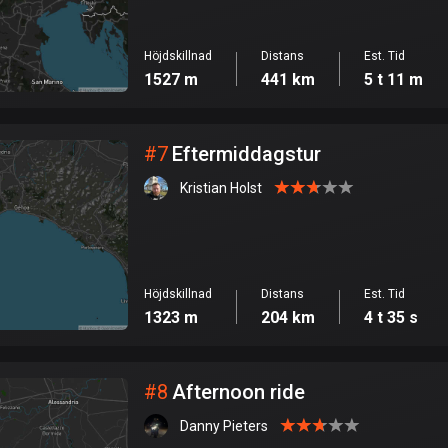
Höjdskillnad
Distans
Est. Tid
1527 m
441 km
5 t 11 m
#
7
Eftermiddagstur
Kristian Holst
Höjdskillnad
Distans
Est. Tid
1323 m
204 km
4 t 35 s
#
8
Afternoon ride
Danny Pieters