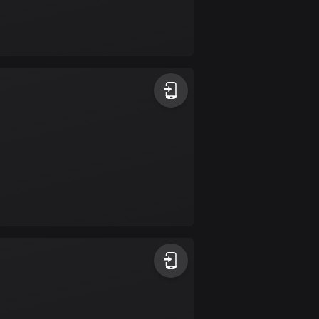
17 rutter
Bhutan
3 rutter
Bolivia
99 rutter
Bosnien och
Hercegovina
347 rutter
Botswana
4 rutter
Brasilien
7526 rutter
Brunei
113 rutter