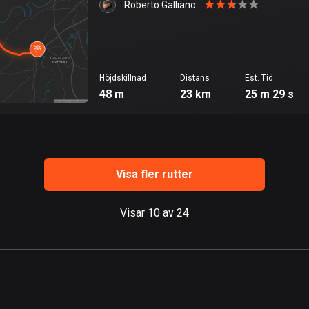
Roberto Galliano
Höjdskillnad
Distans
Est. Tid
48 m
23 km
25 m 29 s
Visa fler rutter
Visar 10 av 24