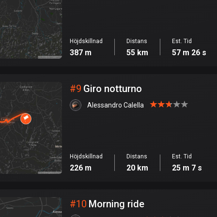
Höjdskillnad
Distans
Est. Tid
387 m
55 km
57 m 26 s
#
9
Giro notturno
Alessandro Calella
Höjdskillnad
Distans
Est. Tid
226 m
20 km
25 m 7 s
#
10
Morning ride