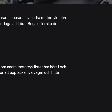
Afghanistan
9 rutter
 förare, spårade av andra motorcyklister
Åland
är dags att köra! Börja utforska de
517 rutter
Albanien
182 rutter
Algeriet
175 rutter
om andra motorcyklister har kört i och
Amerikanska
ör att upptäcka nya vägar och hitta
Jungfruöarna
1 rutt
Andorra
62 rutter
Angola