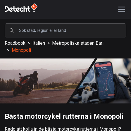
POPULÄRA
Roadbook
>
Italien
>
Metropoliska staden Bari
USA
>
Monopoli
586984 rutter
Sverige
203025 rutter
Storbritannien
115093 rutter
A-Ö
Bästa motorcykel rutterna i Monopoli
Afghanistan
9 rutter
Redo att kolla in de bästa motorcykelrutterna i Monopoli?