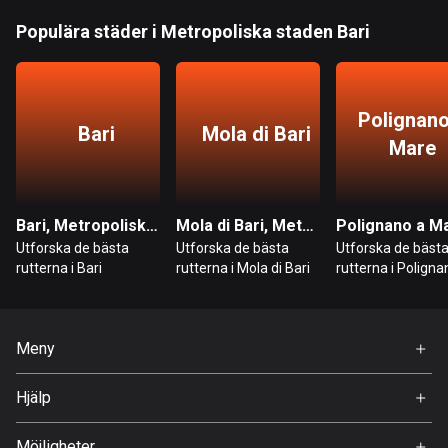
Bahrain
Populära städer i Metropoliska staden Bari
17 rutter
Bangladesh
409 rutter
Polignano
Bari
Mola di Bari
Mare
Barbados
15 rutter
Belarus
Bari, Metropoliska staden Bari
Mola di Bari, Metropoliska staden Bari
141 rutter
Utforska de bästa
Utforska de bästa
Utforska de bäst
rutterna i Bari
rutterna i Mola di Bari
rutterna i Poligna
Belgien
Mare
4903 rutter
Meny
Belize
17 rutter
Hem
Hjälp
Premium
Bhutan
FAQ
Om Oss
3 rutter
Möjligheter