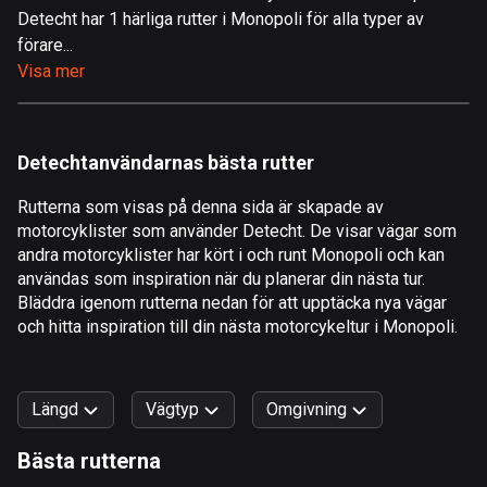
Detecht har 1 härliga rutter i Monopoli för alla typer av
Åland
förare...
517 rutter
Visa mer
Albanien
181 rutter
Detechtanvändarnas bästa rutter
Algeriet
175 rutter
Rutterna som visas på denna sida är skapade av
motorcyklister som använder Detecht. De visar vägar som
Amerikanska Jungfruöarna
andra motorcyklister har kört i och runt Monopoli och kan
1 rutt
användas som inspiration när du planerar din nästa tur.
Bläddra igenom rutterna nedan för att upptäcka nya vägar
Andorra
och hitta inspiration till din nästa motorcykeltur i Monopoli.
61 rutter
Angola
Längd
Vägtyp
Omgivning
1 rutt
Bästa rutterna
Antigua och Barbuda
0
km
999
km