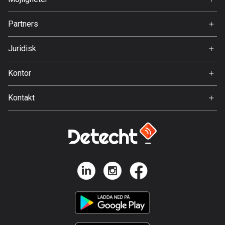
Jobb
Bolivia
Partners
Ambassadör
99 rutter
Svedea
Juridisk
Bosnien och Hercegovina
Användarvillkor
347 rutter
Kontor
Integritetspolicy
Gamla Almedalsvägen 19
Botswana
Kontakt
412 63 Gothenburg
4 rutter
Support:
Brasilien
support@detecht.se
7520 rutter
Feedback:
feedback@detecht.se
Brunei
Affärsförfrågningar:
113 rutter
niklas@detecht.se
Bulgarien
723 rutter