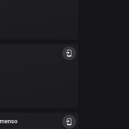
4 rutter
Cypern
1883 rutter
Danmark
21473 rutter
Djibouti
0 rutter
Dominikanska
republiken
99 rutter
Ecuador
520 rutter
Egypten
immenso
122 rutter