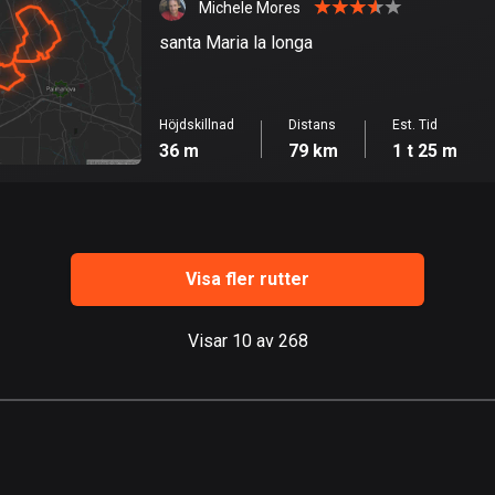
Michele Mores
santa Maria la longa
Höjdskillnad
Distans
Est. Tid
36 m
79 km
1 t 25 m
Visa fler rutter
Visar 10 av 268