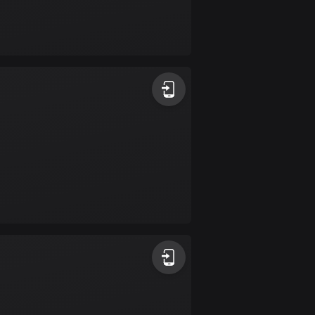
17 rutter
Bhutan
3 rutter
Bolivia
99 rutter
Bosnien och
Hercegovina
347 rutter
Botswana
4 rutter
Brasilien
7534 rutter
Brunei
113 rutter