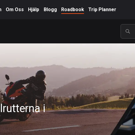
m
Om Oss
Hjälp
Blogg
Roadbook
Trip Planner
POP
rutterna i
A-Ö