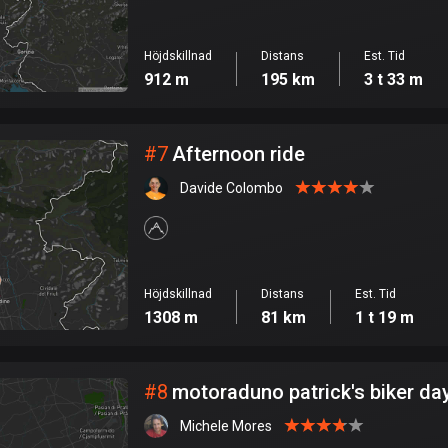
Höjdskillnad
Distans
Est. Tid
912 m
195 km
3 t 33 m
#
7
Afternoon ride
Davide Colombo
Höjdskillnad
Distans
Est. Tid
1308 m
81 km
1 t 19 m
#
8
motoraduno patrick's biker da
Michele Mores