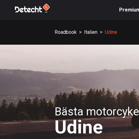
Premiu
Roadbook
>
Italien
>
Udine
Bästa motorcykel
Udine