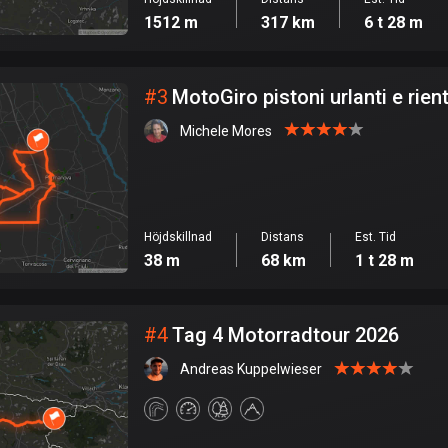
1512 m
317 km
6 t 28 m
#
3
MotoGiro pistoni urlanti e rien
Michele Mores
Höjdskillnad
Distans
Est. Tid
38 m
68 km
1 t 28 m
#
4
Tag 4 Motorradtour 2026
Andreas Kuppelwieser