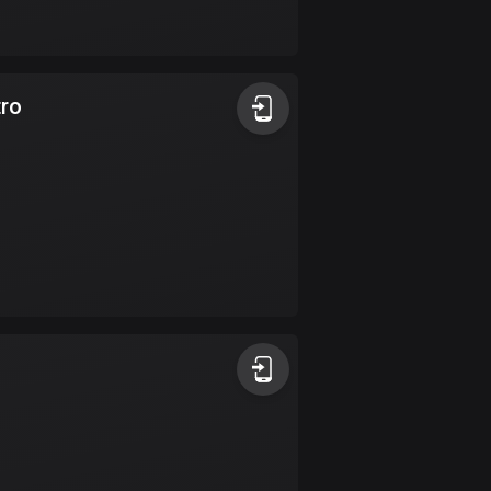
Bahamas
0 rutter
Bahrain
tro
17 rutter
Bangladesh
409 rutter
Barbados
15 rutter
Belarus
141 rutter
Belgien
4919 rutter
Belize