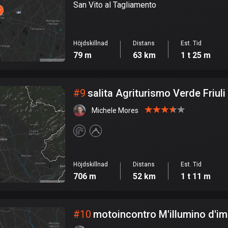
San Vito al Tagliamento
Höjdskillnad
Distans
Est. Tid
79 m
63 km
1 t 25 m
#
9
salita Agriturismo Verde Friuli
Michele Mores
Höjdskillnad
Distans
Est. Tid
706 m
52 km
1 t 11 m
#
10
motoincontro M'illumino d'