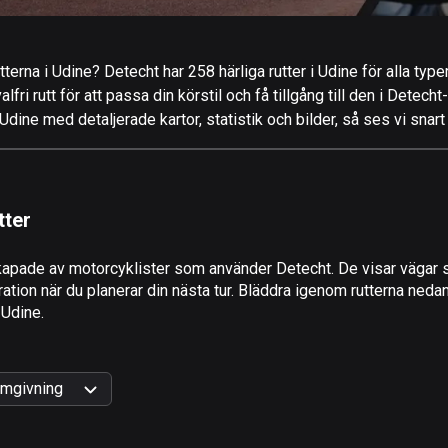
terna i Udine? Detecht har 258 härliga rutter i Udine för alla type
ri rutt för att passa din körstil och få tillgång till den i Detecht
dine med detaljerade kartor, statistik och bilder, så ses vi snar
tter
apade av motorcyklister som använder Detecht. De visar vägar s
tion när du planerar din nästa tur. Bläddra igenom rutterna nedan
 Udine.
mgivning