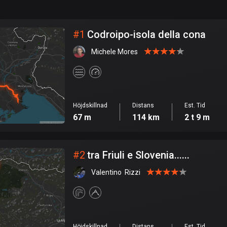
999
km
Stad
#
1
Codroipo-isola della cona
Michele Mores
Höjdskillnad
Distans
Est. Tid
67 m
114 km
2 t 9 m
#
2
tra Friuli e Slovenia......
Valentino  Rizzi
Höjdskillnad
Distans
Est. Tid