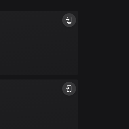
1 rutt
Antigua och Barbuda
1 rutt
Argentina
885 rutter
Armenien
2 rutter
Aruba
8 rutter
Australien
89737 rutter
Azerbajdzjan
5 rutter