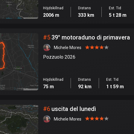
Höjdskillnad
Distans
Est. Tid
2006 m
333 km
5 t 28 m
#
5
39° motoraduno di primavera
Michele Mores
Pozzuolo 2026
Höjdskillnad
Distans
Est. Tid
75 m
92 km
1 t 59 m
#
6
uscita del lunedì
Michele Mores