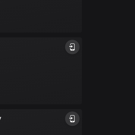
Bulgarien
724 rutter
Burkina Faso
2 rutter
Chile
589 rutter
Colombia
1349 rutter
Cooköarna
2 rutter
Costa Rica
149 rutter
y
Curaçao