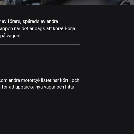
Afghanistan
9 rutter
r av förare, spårade av andra
Åland
-appen när det är dags att köra! Börja
517 rutter
t på vägen!
Albanien
182 rutter
Algeriet
175 rutter
om andra motorcyklister har kört i och
Amerikanska
 för att upptäcka nya vägar och hitta
Jungfruöarna
1 rutt
Andorra
62 rutter
Angola