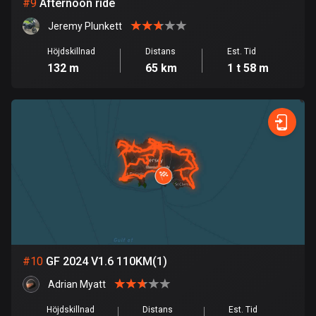
53 rutter
#
9
Afternoon ride
Jeremy Plunkett
Ghana
86 rutter
Höjdskillnad
Distans
Est. Tid
132 m
65 km
1 t 58 m
Gibraltar
25 rutter
Grekland
4668 rutter
Grenada
22 rutter
Grönland
0 rutter
#
10
GF 2024 V1.6 110KM(1)
Guadeloupe
Adrian Myatt
1 rutt
Höjdskillnad
Distans
Est. Tid