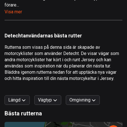
förare...
Åland
Visa mer
517 rutter
Albanien
182 rutter
Detechtanvändarnas bästa rutter
Algeriet
Rutterna som visas på denna sida är skapade av
175 rutter
motorcyklister som använder Detecht. De visar vägar som
andra motorcyklister har kört i och runt Jersey och kan
Amerikanska Jungfruöarna
användas som inspiration när du planerar din nästa tur.
1 rutt
Bläddra igenom rutterna nedan för att upptäcka nya vägar
och hitta inspiration till din nästa motorcykeltur i Jersey.
Andorra
62 rutter
Längd
Vägtyp
Omgivning
Angola
1 rutt
Bästa rutterna
0
km
999
km
Antigua och Barbuda