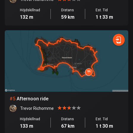
Burkina Faso
2 rutter
Höjdskillnad
Distans
Est. Tid
132 m
59 km
1 t 33 m
Chile
589 rutter
Colombia
1349 rutter
Cooköarna
2 rutter
Costa Rica
149 rutter
#
5
Afternoon ride
Curaçao
4 rutter
Trevor Richomme
Höjdskillnad
Distans
Est. Tid
Cypern
133 m
67 km
1 t 30 m
1881 rutter