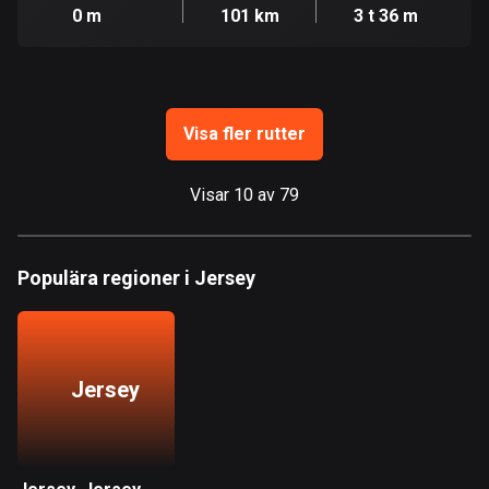
Guam
0 m
101 km
3 t 36 m
6 rutter
Guatemala
316 rutter
Visa fler rutter
Guernsey
2 rutter
Visar 10 av 79
Guinea
7 rutter
Populära regioner i Jersey
Guyana
10 rutter
Haiti
Jersey
29 rutter
Honduras
62 rutter