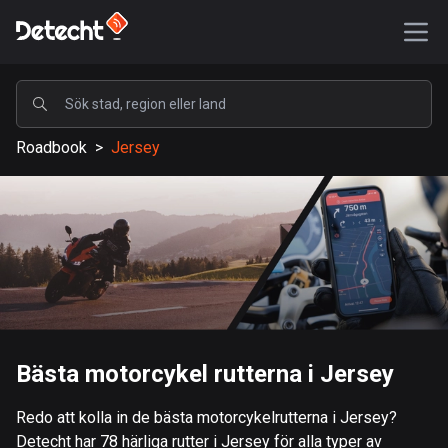
POPULÄRA
Roadbook
>
Jersey
USA
587650 rutter
Sverige
203440 rutter
Storbritannien
115242 rutter
A-Ö
Bästa motorcykel rutterna i Jersey
Afghanistan
Redo att kolla in de bästa motorcykelrutterna i Jersey?
9 rutter
Detecht har 78 härliga rutter i Jersey för alla typer av