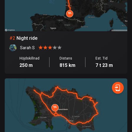
Bahrain
17 rutter
Bangladesh
409 rutter
#
2
Night ride
Barbados
Sarah S
15 rutter
Höjdskillnad
Distans
Est. Tid
Belarus
250 m
815 km
7 t 23 m
141 rutter
Belgien
4912 rutter
Belize
17 rutter
Bhutan
3 rutter