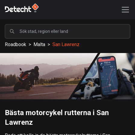
POPULÄRA
Roadbook
>
Malta
>
San Lawrenz
USA
590183 rutter
Sverige
204709 rutter
Storbritannien
115742 rutter
A-Ö
Bästa motorcykel rutterna i San
Lawrenz
Afghanistan
9 rutter