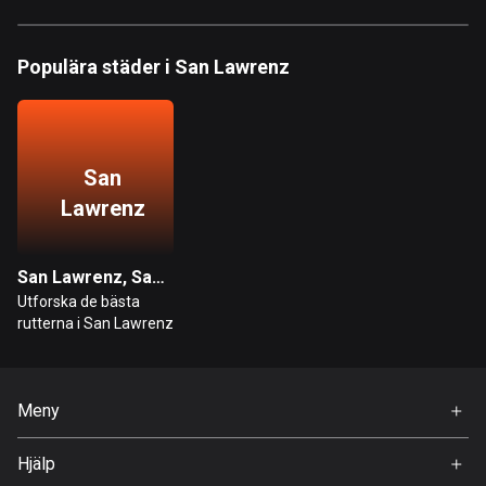
Bahrain
17 rutter
Populära städer i San Lawrenz
Bangladesh
411 rutter
Barbados
San
15 rutter
Lawrenz
Belarus
141 rutter
San Lawrenz, San Lawrenz
Utforska de bästa
Belgien
rutterna i San Lawrenz
4955 rutter
Belize
17 rutter
Meny
Hem
Bhutan
Hjälp
Premium
3 rutter