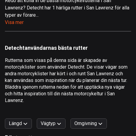
Redo att kolla in de bästa motorcykelrutterna i San
Lawrenz? Detecht har 1 härliga rutter i San Lawrenz för alla
Åland
typer av förare...
520 rutter
Visa mer
Albanien
182 rutter
Detechtanvändarnas bästa rutter
Algeriet
175 rutter
Rutterna som visas på denna sida är skapade av
motorcyklister som använder Detecht. De visar vägar som
Amerikanska Jungfruöarna
andra motorcyklister har kört i och runt San Lawrenz och
1 rutt
kan användas som inspiration när du planerar din nästa tur.
Bläddra igenom rutterna nedan för att upptäcka nya vägar
Andorra
och hitta inspiration till din nästa motorcykeltur i San
62 rutter
Lawrenz.
Angola
1 rutt
Längd
Vägtyp
Omgivning
Antigua och Barbuda