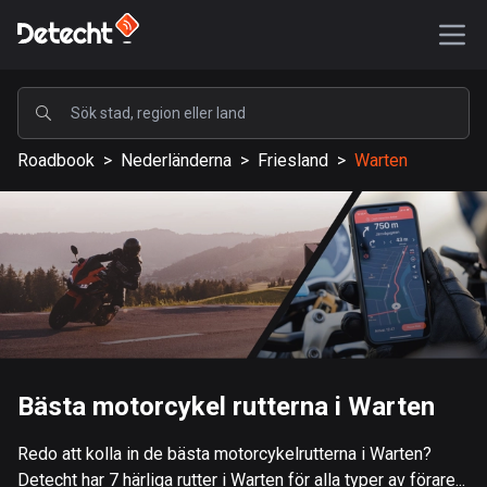
POPULÄRA
Roadbook
>
Nederländerna
>
Friesland
>
Warten
USA
587581 rutter
Sverige
203336 rutter
Storbritannien
115209 rutter
A-Ö
Bästa motorcykel rutterna i Warten
Afghanistan
Redo att kolla in de bästa motorcykelrutterna i Warten?
9 rutter
Detecht har 7 härliga rutter i Warten för alla typer av förare...