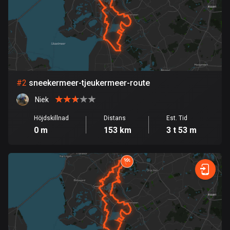
Bahrain
17 rutter
Bangladesh
409 rutter
Barbados
#
2
sneekermeer-tjeukermeer-route
15 rutter
Niek
Belarus
Höjdskillnad
Distans
Est. Tid
141 rutter
0 m
153 km
3 t 53 m
Belgien
4910 rutter
Belize
17 rutter
Bhutan
3 rutter