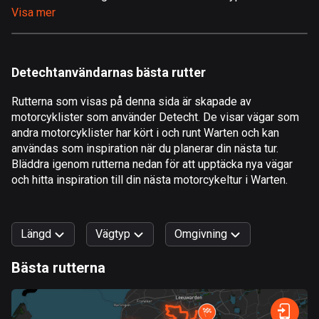
Visa mer
Åland
517 rutter
Albanien
Detechtanvändarnas bästa rutter
182 rutter
Rutterna som visas på denna sida är skapade av
Algeriet
motorcyklister som använder Detecht. De visar vägar som
175 rutter
andra motorcyklister har kört i och runt Warten och kan
användas som inspiration när du planerar din nästa tur.
Amerikanska Jungfruöarna
Bläddra igenom rutterna nedan för att upptäcka nya vägar
och hitta inspiration till din nästa motorcykeltur i Warten.
1 rutt
Andorra
62 rutter
Längd
Vägtyp
Omgivning
Angola
Bästa rutterna
1 rutt
0
km
999
km
Snabb
Skog
Terräng
Berg
Vatten
Kurvig
Fält
Stad
Antigua och Barbuda