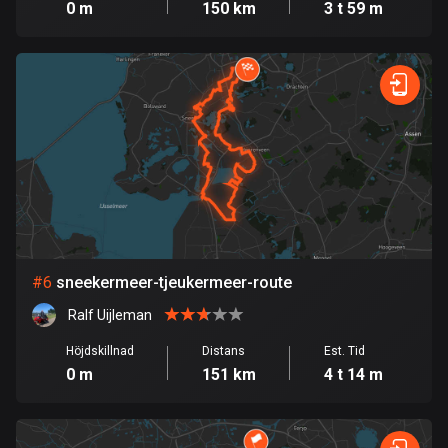
0 m
150 km
3 t 59 m
Danmark
21442 rutter
Djibouti
0 rutter
Dominikanska republiken
99 rutter
Ecuador
520 rutter
#
6
sneekermeer-tjeukermeer-route
Egypten
Ralf Uijleman
122 rutter
Höjdskillnad
Distans
Est. Tid
Ekvatorialguinea
0 m
151 km
4 t 14 m
9 rutter
El Salvador