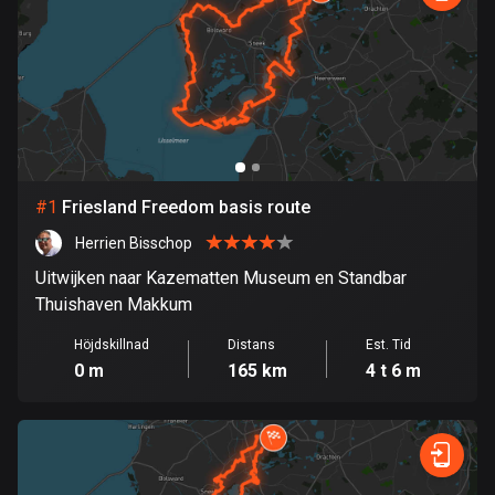
1 rutt
Argentina
885 rutter
Armenien
2 rutter
#
1
Friesland Freedom basis route
Aruba
8 rutter
Herrien Bisschop
Uitwijken naar Kazematten Museum en Standbar
Australien
Thuishaven Makkum
89714 rutter
Höjdskillnad
Distans
Est. Tid
Azerbajdzjan
0 m
165 km
4 t 6 m
5 rutter
Bahamas
0 rutter