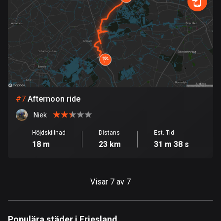
113 rutter
Elfenbenskusten
1 rutt
Estland
1142 rutter
Etiopien
#
7
Afternoon ride
5 rutter
Niek
Färöarna
Höjdskillnad
Distans
Est. Tid
13 rutter
18 m
23 km
31 m 38 s
Fiji
1 rutt
Visar 7 av 7
Filippinerna
4134 rutter
Populära städer i Friesland