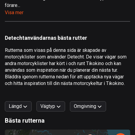
förare...
Åland
Visa mer
519 rutter
Albanien
182 rutter
Detechtanvändarnas bästa rutter
Algeriet
Rutterna som visas på denna sida är skapade av
175 rutter
motorcyklister som använder Detecht. De visar vägar som
andra motorcyklister har kört i och runt Tikokino och kan
Amerikanska Jungfruöarna
användas som inspiration när du planerar din nästa tur.
1 rutt
Bläddra igenom rutterna nedan för att upptäcka nya vägar
och hitta inspiration till din nästa motorcykeltur i Tikokino.
Andorra
62 rutter
Längd
Vägtyp
Omgivning
Angola
1 rutt
Bästa rutterna
0
km
999
km
Antigua och Barbuda