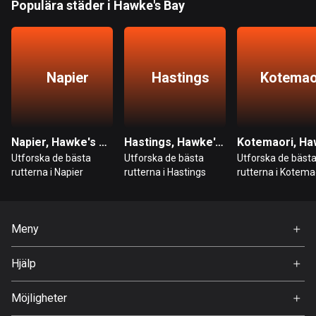
Populära städer i Hawke's Bay
Bahrain
17 rutter
Bangladesh
410 rutter
Napier
Hastings
Kotemao
Barbados
15 rutter
Napier, Hawke's Bay
Hastings, Hawke's Bay
Belarus
Utforska de bästa
Utforska de bästa
Utforska de bäst
141 rutter
rutterna i Napier
rutterna i Hastings
rutterna i Kotema
Belgien
4941 rutter
Meny
Belize
Hem
Hjälp
17 rutter
Premium
FAQ
Om Oss
Bhutan
Möjligheter
3 rutter