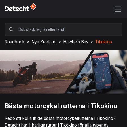
POPULÄRA
Roadbook
>
Nya Zeeland
>
Hawke's Bay
>
Tikokino
USA
589196 rutter
Sverige
204159 rutter
Storbritannien
115548 rutter
A-Ö
Bästa motorcykel rutterna i Tikokino
Afghanistan
Redo att kolla in de bästa motorcykelrutterna i Tikokino?
9 rutter
Detecht har 1 härliga rutter i Tikokino för alla typer av