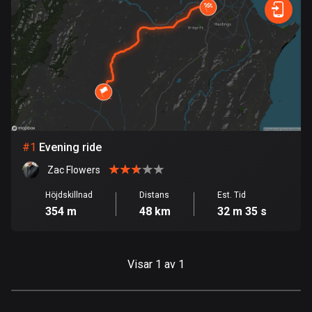
Snabb
Skog
Terräng
Berg
Vatten
Kurvig
Fält
Stad
1 rutt
Argentina
885 rutter
Armenien
2 rutter
Aruba
#
1
Evening ride
8 rutter
Zac Flowers
Australien
89840 rutter
Höjdskillnad
Distans
Est. Tid
354 m
48 km
32 m 35 s
Azerbajdzjan
5 rutter
Visar 1 av 1
Bahamas
0 rutter