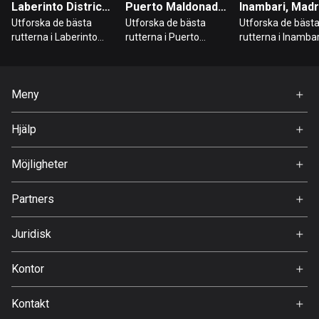
Laberinto District, Madre de Dios
Puerto Maldonado, Madre de Dios
Danmark
Utforska de bästa
Utforska de bästa
Utforska de bäst
21441 rutter
rutterna i Laberinto
rutterna i Puerto
rutterna i Inambar
District
Maldonado
Djibouti
0 rutter
Meny
Hem
Dominikanska republiken
Hjälp
99 rutter
Premium
FAQ
Om Oss
Möjligheter
Ecuador
519 rutter
Jobb
Partners
Ambassadör
Egypten
Svedea
122 rutter
Juridisk
Användarvillkor
Ekvatorialguinea
Kontor
Integritetspolicy
9 rutter
Gamla Almedalsvägen 19
Kontakt
412 63 Gothenburg
El Salvador