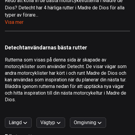
Redo att kolla in de bästa motorcykelrutterna i Madre de
Dios? Detecht har 4 härliga rutter i Madre de Dios för alla
Åland
typer av förare...
517 rutter
Visa mer
Albanien
182 rutter
Detechtanvändarnas bästa rutter
Algeriet
175 rutter
Rutterna som visas på denna sida är skapade av
motorcyklister som använder Detecht. De visar vägar som
Amerikanska Jungfruöarna
andra motorcyklister har kört i och runt Madre de Dios och
1 rutt
kan användas som inspiration när du planerar din nästa tur.
Bläddra igenom rutterna nedan för att upptäcka nya vägar
Andorra
och hitta inspiration till din nästa motorcykeltur i Madre de
62 rutter
Dios.
Angola
1 rutt
Längd
Vägtyp
Omgivning
Antigua och Barbuda