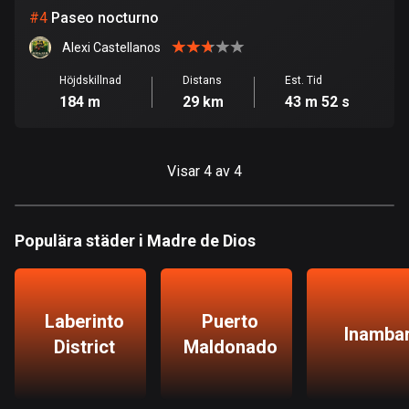
Burkina Faso
#
4
Paseo nocturno
2 rutter
Alexi Castellanos
Chile
Höjdskillnad
Distans
Est. Tid
589 rutter
184 m
29 km
43 m 52 s
Colombia
1348 rutter
Visar 4 av 4
Cooköarna
2 rutter
Populära städer i Madre de Dios
Costa Rica
149 rutter
Curaçao
Laberinto
Puerto
Inambar
4 rutter
District
Maldonado
Cypern
1881 rutter