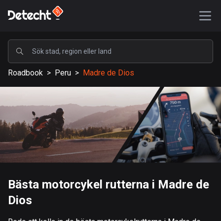
POPULÄRA
Roadbook
>
Peru
>
Madre de Dios
USA
587422 rutter
Sverige
203334 rutter
Storbritannien
115208 rutter
A-Ö
Bästa motorcykel rutterna i Madre de
Dios
Afghanistan
9 rutter