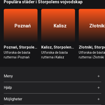
Populära städer i Storpolens vojvodskap
Bahrain
17 rutter
Bangladesh
409 rutter
Poznań
Kalisz
Złotnik
Barbados
15 rutter
Poznań, Storpolens vojvodskap
Kalisz, Storpolens vojvodskap
Belarus
Utforska de bästa
Utforska de bästa
Utforska de bäst
141 rutter
rutterna i Poznań
rutterna i Kalisz
rutterna i Złotniki
Belgien
4905 rutter
Meny
Belize
Hem
Hjälp
17 rutter
Premium
FAQ
Om Oss
Bhutan
Möjligheter
3 rutter