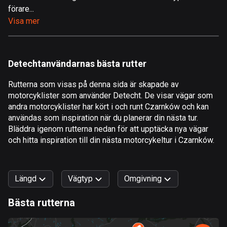
förare...
Åland
Visa mer
517 rutter
Albanien
181 rutter
Detechtanvändarnas bästa rutter
Algeriet
Rutterna som visas på denna sida är skapade av
175 rutter
motorcyklister som använder Detecht. De visar vägar som
andra motorcyklister har kört i och runt Czarnków och kan
Amerikanska Jungfruöarna
användas som inspiration när du planerar din nästa tur.
1 rutt
Bläddra igenom rutterna nedan för att upptäcka nya vägar
och hitta inspiration till din nästa motorcykeltur i Czarnków.
Andorra
61 rutter
Längd
Vägtyp
Omgivning
Angola
1 rutt
Bästa rutterna
0
km
999
km
Antigua och Barbuda