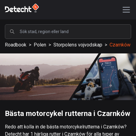
POPULÄRA
Roadbook
>
Polen
>
Storpolens vojvodskap
>
Czarnków
USA
587089 rutter
Sverige
203078 rutter
Storbritannien
115109 rutter
A-Ö
Bästa motorcykel rutterna i Czarnków
Afghanistan
Redo att kolla in de bästa motorcykelrutterna i Czarnków?
9 rutter
Detecht har 1 härliga rutter i Czarnków för alla typer av