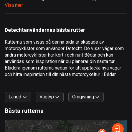
Visa mer
Åland
517 rutter
Albanien
Detechtanvändarnas bästa rutter
182 rutter
Rutterna som visas på denna sida är skapade av
Algeriet
motorcyklister som använder Detecht. De visar vägar som
175 rutter
andra motorcyklister har kört i och runt Bédar och kan
användas som inspiration när du planerar din nästa tur.
Amerikanska Jungfruöarna
Bläddra igenom rutterna nedan för att upptäcka nya vägar
och hitta inspiration till din nästa motorcykeltur i Bédar.
1 rutt
Andorra
62 rutter
Längd
Vägtyp
Omgivning
Angola
Bästa rutterna
1 rutt
0
km
999
km
Snabb
Skog
Terräng
Berg
Vatten
Kurvig
Fält
Stad
Antigua och Barbuda