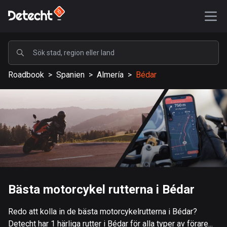
POPULÄRA
Roadbook
>
Spanien
>
Almería
>
Bédar
USA
587668 rutter
Sverige
203467 rutter
Storbritannien
115249 rutter
A-Ö
Bästa motorcykel rutterna i Bédar
Afghanistan
Redo att kolla in de bästa motorcykelrutterna i Bédar?
9 rutter
Detecht har 1 härliga rutter i Bédar för alla typer av förare...