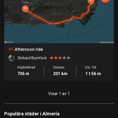
1 rutt
Argentina
885 rutter
Armenien
2 rutter
#
1
Afternoon ride
Aruba
8 rutter
Richard Bumford
Australien
Höjdskillnad
Distans
Est. Tid
736 m
201 km
1 t 56 m
89734 rutter
Azerbajdzjan
5 rutter
Visar 1 av 1
Bahamas
0 rutter
Populära städer i Almería