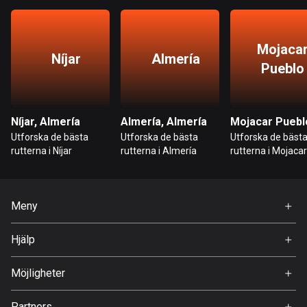
Bahrain
17 rutter
Mojaca
Bangladesh
Níjar
Almería
Pueblo
409 rutter
Barbados
15 rutter
Níjar, Almería
Almería, Almería
Utforska de bästa
Utforska de bästa
Utforska de bäst
Belarus
rutterna i Níjar
rutterna i Almería
rutterna i Mojacar
Pueblo
141 rutter
Belgien
Meny
4914 rutter
Hem
Hjälp
Belize
Premium
17 rutter
FAQ
Om Oss
Möjligheter
Bhutan
Jobb
3 rutter
Partners