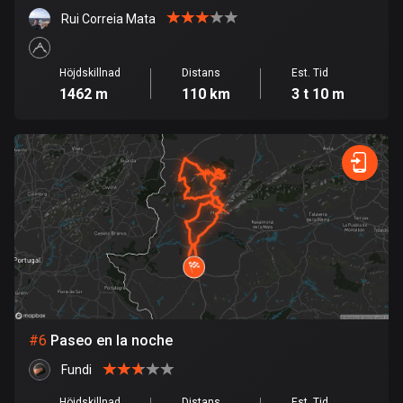
Rui Correia Mata
Danmark
21419 rutter
Höjdskillnad
Distans
Est. Tid
Djibouti
1462 m
110 km
3 t 10 m
0 rutter
Dominikanska republiken
99 rutter
Ecuador
519 rutter
Egypten
122 rutter
Ekvatorialguinea
#
6
Paseo en la noche
9 rutter
Fundi
El Salvador
Höjdskillnad
Distans
Est. Tid