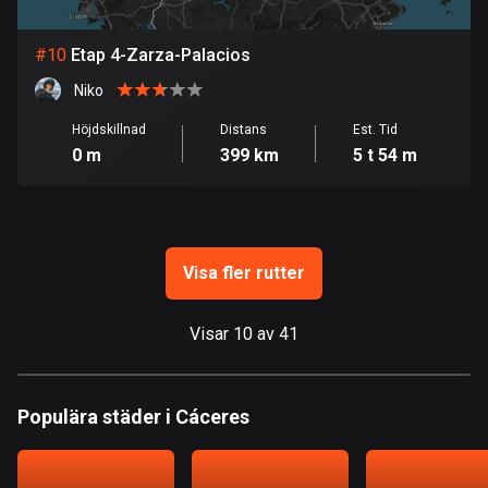
Guam
6 rutter
#
10
Etap 4-Zarza-Palacios
Guatemala
Niko
316 rutter
Höjdskillnad
Distans
Est. Tid
Guernsey
0 m
399 km
5 t 54 m
2 rutter
Guinea
7 rutter
Visa fler rutter
Guyana
10 rutter
Visar 10 av 41
Haiti
29 rutter
Populära städer i Cáceres
Honduras
62 rutter