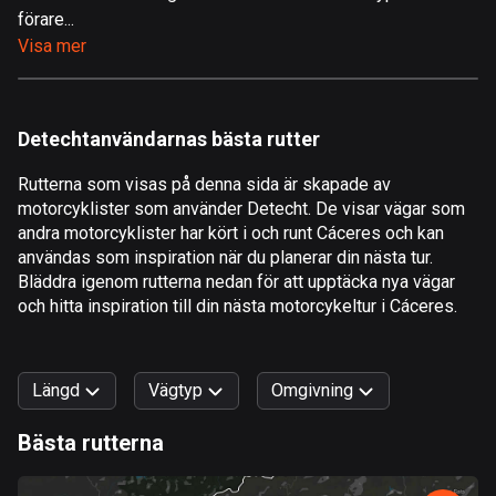
förare...
Åland
Visa mer
517 rutter
Albanien
181 rutter
Detechtanvändarnas bästa rutter
Algeriet
Rutterna som visas på denna sida är skapade av
175 rutter
motorcyklister som använder Detecht. De visar vägar som
andra motorcyklister har kört i och runt Cáceres och kan
Amerikanska Jungfruöarna
användas som inspiration när du planerar din nästa tur.
1 rutt
Bläddra igenom rutterna nedan för att upptäcka nya vägar
och hitta inspiration till din nästa motorcykeltur i Cáceres.
Andorra
61 rutter
Längd
Vägtyp
Omgivning
Angola
1 rutt
Bästa rutterna
0
km
999
km
Antigua och Barbuda