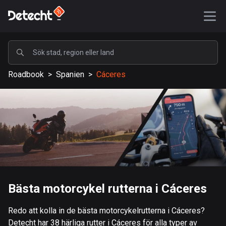
POPULÄRA
Roadbook
>
Spanien
>
Cáceres
USA
587047 rutter
Sverige
203025 rutter
Storbritannien
115094 rutter
A-Ö
Bästa motorcykel rutterna i Cáceres
Afghanistan
Redo att kolla in de bästa motorcykelrutterna i Cáceres?
9 rutter
Detecht har 38 härliga rutter i Cáceres för alla typer av