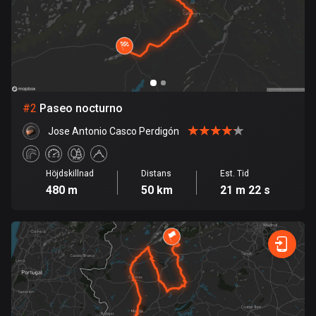
Bahrain
17 rutter
Bangladesh
409 rutter
Barbados
#
2
Paseo nocturno
15 rutter
Jose Antonio Casco Perdigón
Belarus
141 rutter
Höjdskillnad
Distans
Est. Tid
480 m
50 km
21 m 22 s
Belgien
4903 rutter
Belize
17 rutter
Bhutan
3 rutter