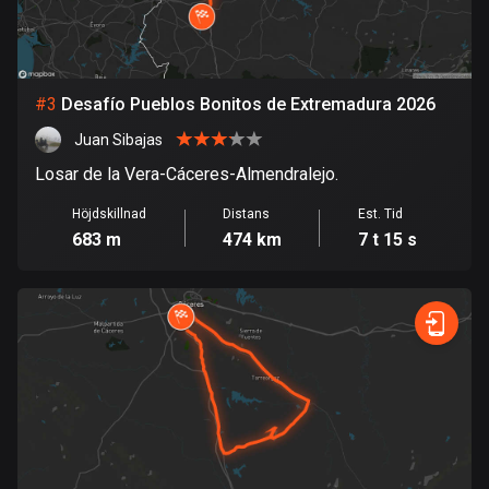
Bolivia
99 rutter
#
3
Desafío Pueblos Bonitos de Extremadura 2026
Bosnien och Hercegovina
Juan Sibajas
347 rutter
Losar de la Vera-Cáceres-Almendralejo.
Botswana
Höjdskillnad
Distans
Est. Tid
4 rutter
683 m
474 km
7 t 15 s
Brasilien
7520 rutter
Brunei
113 rutter
Bulgarien
723 rutter