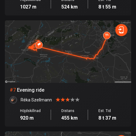
113 rutter
1027 m
524 km
8 t 55 m
Elfenbenskusten
1 rutt
Estland
1141 rutter
Etiopien
5 rutter
Färöarna
13 rutter
#
7
Evening ride
Fiji
Réka Szellmann
1 rutt
Höjdskillnad
Distans
Est. Tid
920 m
455 km
8 t 37 m
Filippinerna
4132 rutter