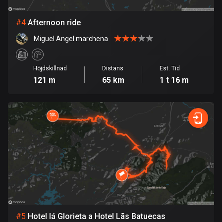
Burkina Faso
2 rutter
#
4
Afternoon ride
Chile
Miguel Angel marchena
589 rutter
Colombia
Höjdskillnad
Distans
Est. Tid
1348 rutter
121 m
65 km
1 t 16 m
Cooköarna
2 rutter
Costa Rica
149 rutter
Curaçao
4 rutter
Cypern
1880 rutter
#
5
Hotel lá Glorieta a Hotel Lãs Batuecas