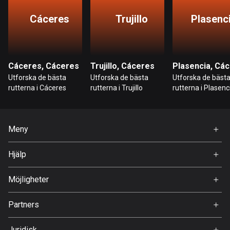
Hongkong
Cáceres
Trujillo
Plasenc
137 rutter
Indien
3151 rutter
Cáceres, Cáceres
Trujillo, Cáceres
Utforska de bästa
Utforska de bästa
Utforska de bäst
Indonesien
rutterna i Cáceres
rutterna i Trujillo
rutterna i Plasenc
2295 rutter
Irak
Meny
38 rutter
Hem
Hjälp
Iran
Premium
88 rutter
FAQ
Om Oss
Möjligheter
Irland
Jobb
4667 rutter
Partners
Ambassadör
Svedea
Island
Juridisk