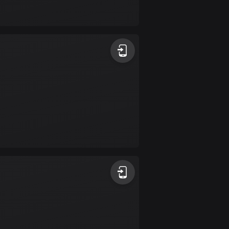
Bahamas
0 rutter
Bahrain
17 rutter
Bangladesh
409 rutter
Barbados
15 rutter
Belarus
141 rutter
Belgien
4915 rutter
Belize