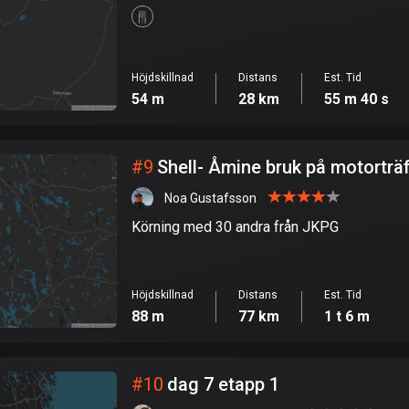
Höjdskillnad
Distans
Est. Tid
54 m
28 km
55 m 40 s
#
9
Shell- Åmine bruk på motorträ
Noa Gustafsson
Körning med 30 andra från JKPG
Höjdskillnad
Distans
Est. Tid
88 m
77 km
1 t 6 m
#
10
dag 7 etapp 1