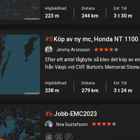
Höjdskillnad
Distans
Est. Tid
223 m
244 km
3 t 30 m
#
5
Köp av ny mc, Honda NT 1100
Jimmy Aronsson
Efter ett antal tågbyte så blev det köp av
från Växjö vid Cliff Burton's Memorial Ston
och sedan hem till Karlskrona
Höjdskillnad
Distans
Est. Tid
238 m
279 km
3 t 24 m
#
6
Jobb-EMC2023
Noa Gustafsson