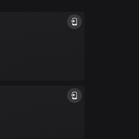
1 rutt
Antigua och Barbuda
1 rutt
Argentina
885 rutter
Armenien
2 rutter
Aruba
8 rutter
Australien
89734 rutter
Azerbajdzjan
5 rutter