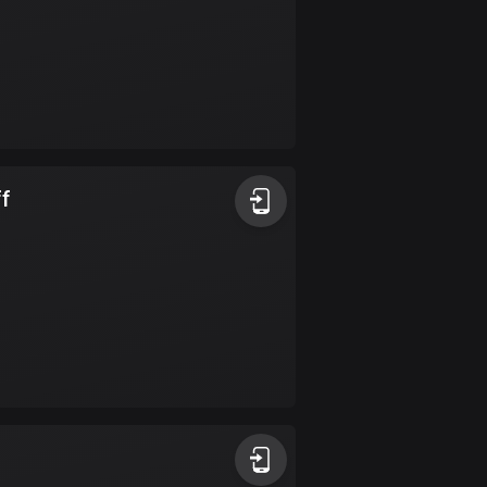
4 rutter
Cypern
1882 rutter
Danmark
21458 rutter
ff
Djibouti
0 rutter
Dominikanska
republiken
99 rutter
Ecuador
520 rutter
Egypten
122 rutter