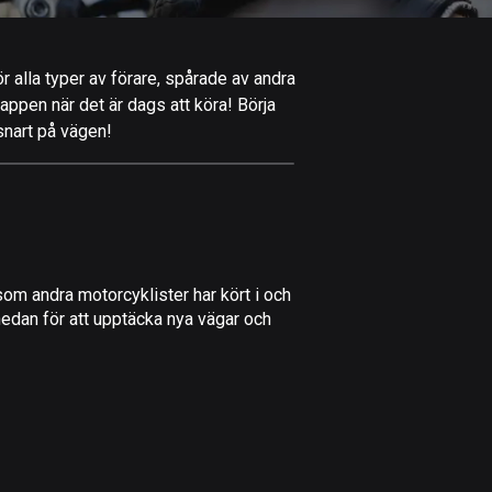
Afghanistan
9 rutter
r alla typer av förare, spårade av andra
Åland
-appen när det är dags att köra! Börja
517 rutter
snart på vägen!
Albanien
182 rutter
Algeriet
175 rutter
om andra motorcyklister har kört i och
Amerikanska
nedan för att upptäcka nya vägar och
Jungfruöarna
1 rutt
Andorra
62 rutter
Angola