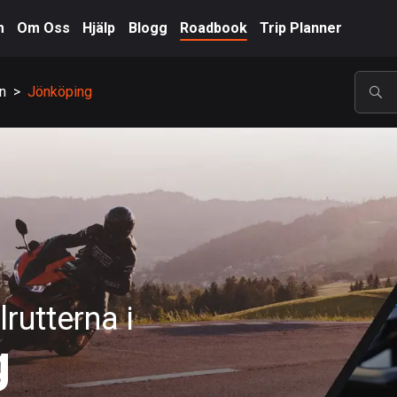
m
Om Oss
Hjälp
Blogg
Roadbook
Trip Planner
n
>
Jönköping
POP
rutterna i
g
A-Ö