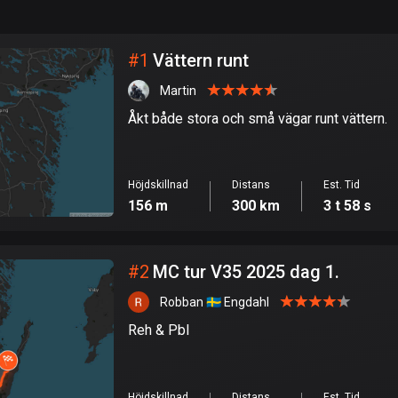
999
km
Stad
#
1
Vättern runt
Martin
Åkt både stora och små vägar runt vättern.
Höjdskillnad
Distans
Est. Tid
156 m
300 km
3 t 58 s
#
2
MC tur V35 2025 dag 1.
Robban 🇸🇪 Engdahl
Reh & Pbl
Höjdskillnad
Distans
Est. Tid