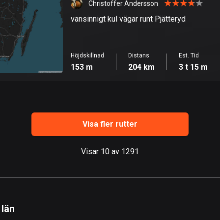
Christoffer Andersson
vansinnigt kul vägar runt Pjätteryd
Höjdskillnad
Distans
Est. Tid
153 m
204 km
3 t 15 m
Visa fler rutter
Visar 10 av 1291
 län