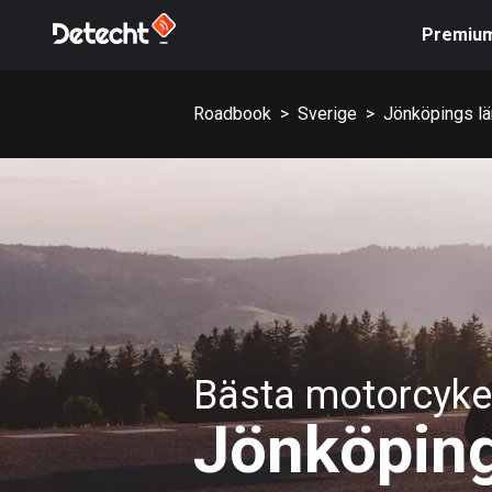
Premiu
Roadbook
>
Sverige
>
Jönköpings lä
Bästa motorcykel
Jönköpin