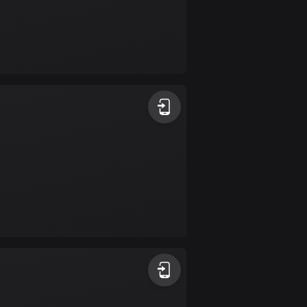
Bulgarien
723 rutter
Burkina Faso
2 rutter
Chile
589 rutter
Colombia
1349 rutter
Cooköarna
2 rutter
Costa Rica
149 rutter
Curaçao