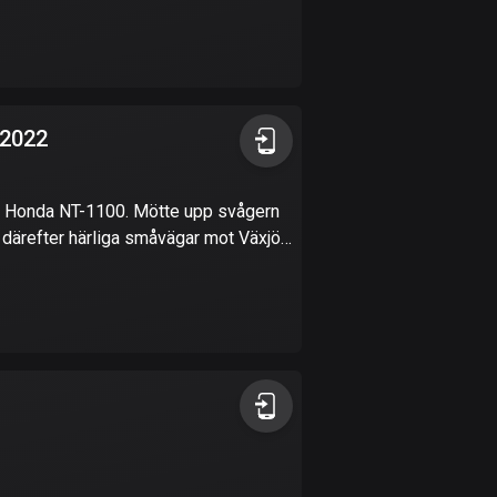
17 rutter
Bhutan
3 rutter
Bolivia
 2022
99 rutter
Bosnien och
 en Honda NT-1100. Mötte upp svågern
Hercegovina
e därefter härliga småvägar mot Växjö
347 rutter
Botswana
4 rutter
Brasilien
7531 rutter
Brunei
113 rutter