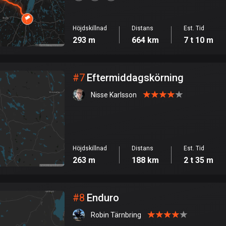
Höjdskillnad
Distans
Est. Tid
293 m
664 km
7 t 10 m
#
7
Eftermiddagskörning
Nisse Karlsson
Höjdskillnad
Distans
Est. Tid
263 m
188 km
2 t 35 m
#
8
Enduro
Robin Tärnbring