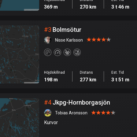
369 m
270 km
3 t 46 m
#
3
Bolmsötur
Nisse Karlsson
Höjdskillnad
Distans
Est. Tid
198 m
277 km
3 t 51 m
#
4
Jkpg-Hornborgasjön
Tobias Aronsson
Kurvor