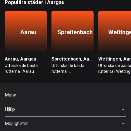
Populära städer i Aargau
Bahrain
17 rutter
Bangladesh
409 rutter
Aarau
Spreitenbach
Wetting
Barbados
15 rutter
Aarau, Aargau
Spreitenbach, Aargau
Wettingen, Aa
Belarus
Utforska de bästa
Utforska de bästa
Utforska de bäst
141 rutter
rutterna i Aarau
rutterna i
rutterna i Wettin
Spreitenbach
Belgien
4905 rutter
Meny
Belize
Hem
Hjälp
17 rutter
Premium
FAQ
Om Oss
Bhutan
Möjligheter
3 rutter