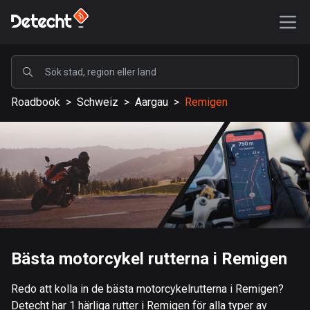
POPULÄRA
Roadbook
>
Schweiz
>
Aargau
>
Remigen
USA
587075 rutter
Sverige
203040 rutter
Storbritannien
115096 rutter
A-Ö
Bästa motorcykel rutterna i Remigen
Afghanistan
Redo att kolla in de bästa motorcykelrutterna i Remigen?
9 rutter
Detecht har 1 härliga rutter i Remigen för alla typer av