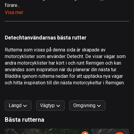
förare...
Åland
Visa mer
517 rutter
Albanien
181 rutter
Detechtanvändarnas bästa rutter
Algeriet
Rutterna som visas på denna sida är skapade av
175 rutter
motorcyklister som använder Detecht. De visar vägar som
andra motorcyklister har kört i och runt Remigen och kan
Amerikanska Jungfruöarna
användas som inspiration när du planerar din nästa tur.
1 rutt
Bläddra igenom rutterna nedan för att upptäcka nya vägar
och hitta inspiration till din nästa motorcykeltur i Remigen.
Andorra
61 rutter
Längd
Vägtyp
Omgivning
Angola
1 rutt
Bästa rutterna
0
km
999
km
Antigua och Barbuda