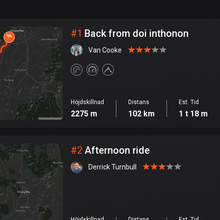
999
km
Stad
#
1
Back from doi inthonon
Van Cooke
Höjdskillnad
Distans
Est. Tid
2275 m
102 km
1 t 18 m
#
2
Afternoon ride
Derrick Turnbull
Höjdskillnad
Distans
Est. Tid