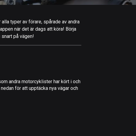
Afghanistan
9 rutter
alla typer av förare, spårade av andra
Åland
-appen när det är dags att köra! Börja
517 rutter
i snart på vägen!
Albanien
182 rutter
Algeriet
175 rutter
om andra motorcyklister har kört i och
Amerikanska
 nedan för att upptäcka nya vägar och
Jungfruöarna
1 rutt
Andorra
62 rutter
Angola