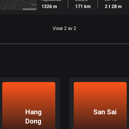
1326 m
171 km
2 t 28 m
Visar 2 av 2
Hang
San Sai
Dong