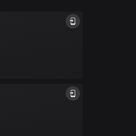
1 rutt
Antigua och Barbuda
1 rutt
Argentina
885 rutter
Armenien
2 rutter
Aruba
8 rutter
Australien
89734 rutter
Azerbajdzjan
5 rutter