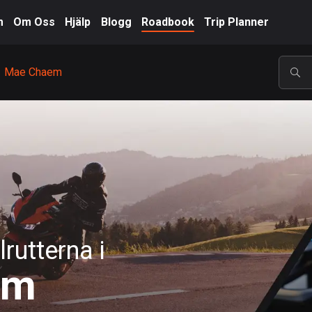
m
Om Oss
Hjälp
Blogg
Roadbook
Trip Planner
Mae Chaem
POP
rutterna i
em
A-Ö