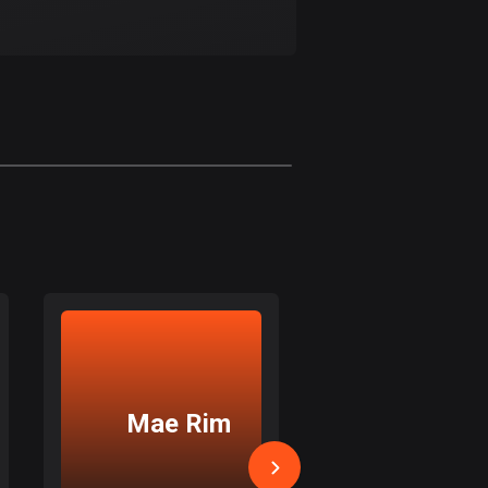
Bahamas
0 rutter
Bahrain
17 rutter
Bangladesh
409 rutter
Barbados
15 rutter
Belarus
141 rutter
Belgien
4915 rutter
Mae Rim
Doi Sak
Belize