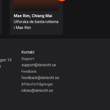
17 rutter
Bhutan
Mae Rim, Chiang Mai
Doi Saket, Chiang 
3 rutter
Utforska de bästa rutterna
Utforska de bästa ru
i Mae Rim
i Doi Saket
Bolivia
99 rutter
Bosnien och
Hercegovina
Kontakt
347 rutter
Support:
gen 19
support@detecht.se
g
Botswana
Feedback:
4 rutter
feedback@detecht.se
Brasilien
Affärsförfrågningar:
7531 rutter
niklas@detecht.se
Brunei
113 rutter