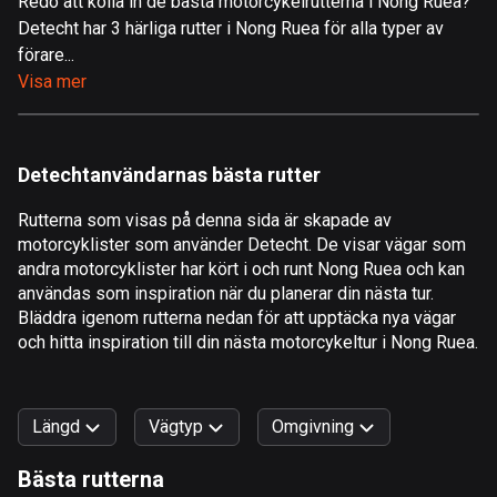
Redo att kolla in de bästa motorcykelrutterna i Nong Ruea?
Detecht har 3 härliga rutter i Nong Ruea för alla typer av
Åland
förare...
520 rutter
Visa mer
Albanien
182 rutter
Detechtanvändarnas bästa rutter
Algeriet
175 rutter
Rutterna som visas på denna sida är skapade av
motorcyklister som använder Detecht. De visar vägar som
Amerikanska Jungfruöarna
andra motorcyklister har kört i och runt Nong Ruea och kan
1 rutt
användas som inspiration när du planerar din nästa tur.
Bläddra igenom rutterna nedan för att upptäcka nya vägar
Andorra
och hitta inspiration till din nästa motorcykeltur i Nong Ruea.
62 rutter
Angola
Längd
Vägtyp
Omgivning
1 rutt
Bästa rutterna
Antigua och Barbuda