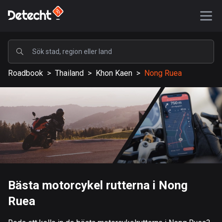
POPULÄRA
Roadbook
>
Thailand
>
Khon Kaen
>
Nong Ruea
USA
590129 rutter
Sverige
204683 rutter
Storbritannien
115728 rutter
A-Ö
Bästa motorcykel rutterna i Nong
Ruea
Afghanistan
9 rutter