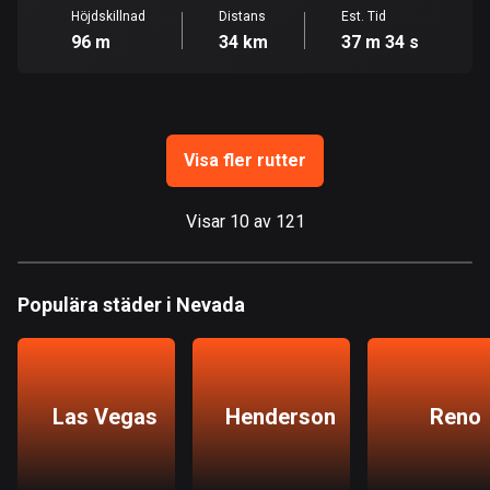
Guam
Höjdskillnad
Distans
Est. Tid
6 rutter
96 m
34 km
37 m 34 s
Guatemala
316 rutter
Guernsey
Visa fler rutter
2 rutter
Visar 10 av 121
Guinea
7 rutter
Guyana
Populära städer i Nevada
10 rutter
Haiti
29 rutter
Las Vegas
Henderson
Reno
Honduras
62 rutter