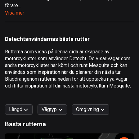
förare...
Åland
Visa mer
517 rutter
Albanien
182 rutter
Detechtanvändarnas bästa rutter
Algeriet
Rutterna som visas på denna sida är skapade av
175 rutter
motorcyklister som använder Detecht. De visar vägar som
andra motorcyklister har kört i och runt Mesquite och kan
Amerikanska Jungfruöarna
användas som inspiration när du planerar din nästa tur.
1 rutt
Bläddra igenom rutterna nedan för att upptäcka nya vägar
och hitta inspiration till din nästa motorcykeltur i Mesquite.
Andorra
62 rutter
Längd
Vägtyp
Omgivning
Angola
1 rutt
Bästa rutterna
0
km
999
km
Antigua och Barbuda