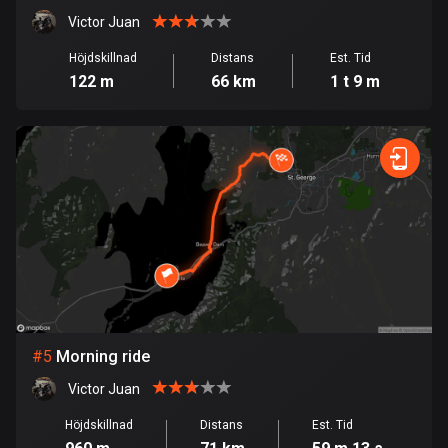
Burkina Faso
Victor Juan
2 rutter
Höjdskillnad
Distans
Est. Tid
Chile
122 m
66 km
1 t 9 m
589 rutter
Colombia
1349 rutter
Cooköarna
2 rutter
Costa Rica
149 rutter
Curaçao
#
5
Morning ride
4 rutter
Victor Juan
Cypern
Höjdskillnad
Distans
Est. Tid
1881 rutter