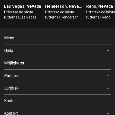
Las Vegas, Nevada
Henderson, Nevada
Reno, Nevada
Hongkong
Utforska de bästa
Utforska de bästa
Utforska de bäst
137 rutter
rutterna i Las Vegas
rutterna i Henderson
rutterna i Reno
Indien
3153 rutter
Meny
Indonesien
Hem
2284 rutter
Hjälp
Premium
FAQ
Irak
Om Oss
Möjligheter
38 rutter
Jobb
Partners
Iran
Ambassadör
Svedea
88 rutter
Juridisk
Irland
Användarvillkor
Kontor
4671 rutter
Integritetspolicy
Gamla Almedalsvägen 19
Island
Kontakt