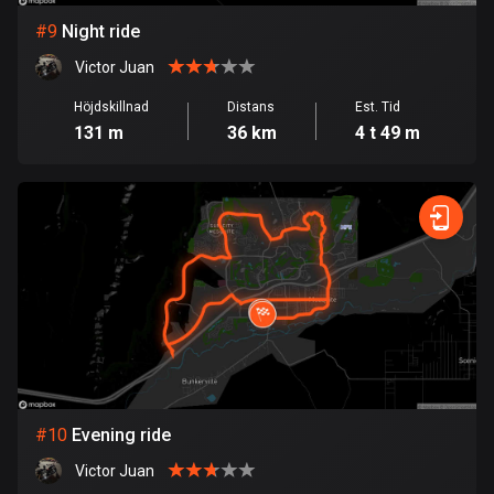
53 rutter
#
9
Night ride
Ghana
Victor Juan
86 rutter
Höjdskillnad
Distans
Est. Tid
Gibraltar
131 m
36 km
4 t 49 m
25 rutter
Grekland
4668 rutter
Grenada
22 rutter
Grönland
0 rutter
Guadeloupe
#
10
Evening ride
1 rutt
Victor Juan