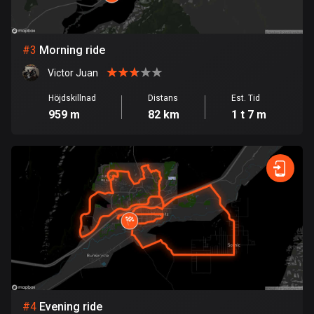
Bolivia
99 rutter
#
3
Morning ride
Victor Juan
Bosnien och Hercegovina
347 rutter
Höjdskillnad
Distans
Est. Tid
959 m
82 km
1 t 7 m
Botswana
4 rutter
Brasilien
7529 rutter
Brunei
113 rutter
Bulgarien
723 rutter
#
4
Evening ride