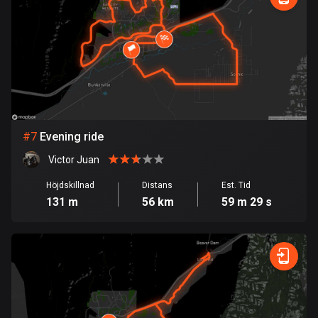
113 rutter
Elfenbenskusten
1 rutt
Estland
1142 rutter
#
7
Evening ride
Etiopien
5 rutter
Victor Juan
Färöarna
Höjdskillnad
Distans
Est. Tid
131 m
56 km
59 m 29 s
13 rutter
Fiji
1 rutt
Filippinerna
4134 rutter