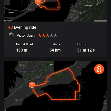
Finland
3177 rutter
Förenade arabemiraten
132 rutter
#
8
Evening ride
Victor Juan
Frankrike
7305 rutter
Höjdskillnad
Distans
Est. Tid
153 m
54 km
51 m 12 s
Franska Polynesien
19 rutter
Gabon
8 rutter
Gambia
1 rutt
Georgien