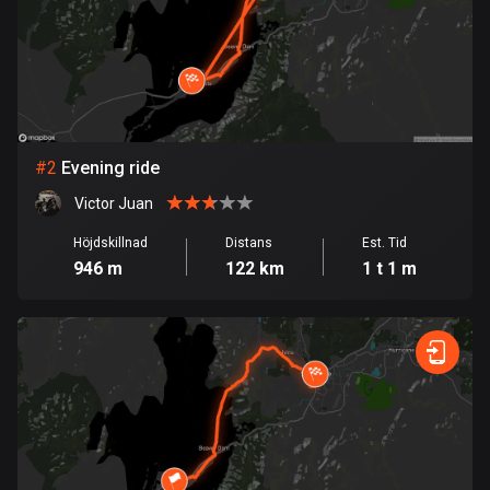
Bahrain
17 rutter
Bangladesh
409 rutter
Barbados
#
2
Evening ride
15 rutter
Victor Juan
Belarus
Höjdskillnad
Distans
Est. Tid
141 rutter
946 m
122 km
1 t 1 m
Belgien
4912 rutter
Belize
17 rutter
Bhutan
3 rutter