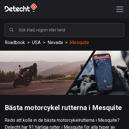
POPULÄRA
Roadbook
>
USA
>
Nevada
>
Mesquite
USA
587596 rutter
Sverige
203352 rutter
Storbritannien
115212 rutter
A-Ö
Bästa motorcykel rutterna i Mesquite
Afghanistan
Redo att kolla in de bästa motorcykelrutterna i Mesquite?
9 rutter
Detecht har 91 härliga rutter i Mesquite för alla typer av