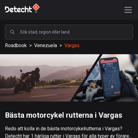
POPULÄRA
Roadbook
>
Venezuela
>
Vargas
USA
588248 rutter
Sverige
203806 rutter
Storbritannien
115408 rutter
A-Ö
Bästa motorcykel rutterna i Vargas
Afghanistan
Redo att kolla in de bästa motorcykelrutterna i Vargas?
9 rutter
Detecht har 1 härliga rutter i Vargas för alla typer av förare...