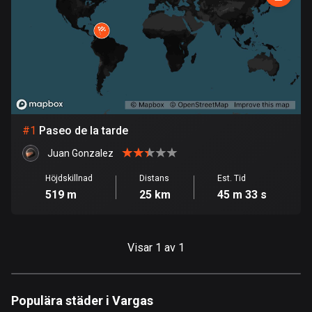
1 rutt
Argentina
885 rutter
Armenien
2 rutter
#
1
Paseo de la tarde
Aruba
8 rutter
Juan Gonzalez
Australien
Höjdskillnad
Distans
Est. Tid
519 m
25 km
45 m 33 s
89794 rutter
Azerbajdzjan
5 rutter
Visar 1 av 1
Bahamas
0 rutter
Populära städer i Vargas