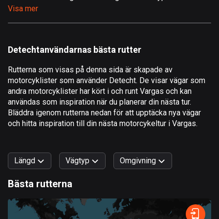
Visa mer
Åland
517 rutter
Albanien
Detechtanvändarnas bästa rutter
182 rutter
Rutterna som visas på denna sida är skapade av
Algeriet
motorcyklister som använder Detecht. De visar vägar som
175 rutter
andra motorcyklister har kört i och runt Vargas och kan
användas som inspiration när du planerar din nästa tur.
Amerikanska Jungfruöarna
Bläddra igenom rutterna nedan för att upptäcka nya vägar
och hitta inspiration till din nästa motorcykeltur i Vargas.
1 rutt
Andorra
62 rutter
Längd
Vägtyp
Omgivning
Angola
Bästa rutterna
1 rutt
0
km
999
km
Snabb
Skog
Terräng
Berg
Vatten
Kurvig
Fält
Stad
Antigua och Barbuda