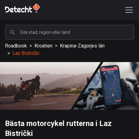
POPULÄRA
Roadbook
>
Kroatien
>
Krapina-Zagorjes län
USA
>
Laz Bistrički
587730 rutter
Sverige
203541 rutter
Storbritannien
115268 rutter
A-Ö
Bästa motorcykel rutterna i Laz
Afghanistan
Bistrički
9 rutter