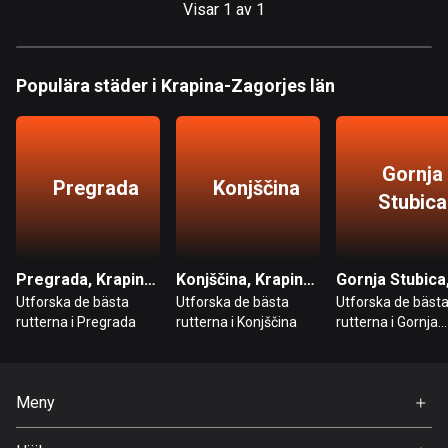
Visar 1 av 1
Bahrain
17 rutter
Bangladesh
Populära städer i Krapina-Zagorjes län
409 rutter
Barbados
Gornja
15 rutter
Pregrada
Konjščina
Stubica
Belarus
141 rutter
Pregrada, Krapina-Zagorjes län
Konjščina, Krapina-Zagorjes län
Belgien
Utforska de bästa
Utforska de bästa
Utforska de bäst
4915 rutter
rutterna i Pregrada
rutterna i Konjščina
rutterna i Gornja
Stubica
Belize
17 rutter
Meny
Bhutan
Hem
3 rutter