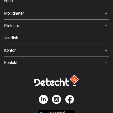
Hjälp
Premium
FAQ
Bolivia
Om Oss
Möjligheter
99 rutter
Jobb
Partners
Bosnien och Hercegovina
Ambassadör
Svedea
347 rutter
Juridisk
Botswana
Användarvillkor
Kontor
4 rutter
Integritetspolicy
Gamla Almedalsvägen 19
Brasilien
Kontakt
412 63 Gothenburg
7531 rutter
Support:
support@detecht.se
Brunei
Feedback:
113 rutter
feedback@detecht.se
Affärsförfrågningar:
Bulgarien
niklas@detecht.se
723 rutter