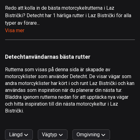
Redo att kolla in de bästa motorcykelrutterna i Laz
Åland
Bistrički? Detecht har 1 härliga rutter i Laz Bistrički för alla
517 rutter
typer av förare...
Albanien
Visa mer
182 rutter
Algeriet
Detechtanvändarnas bästa rutter
175 rutter
Rutterna som visas på denna sida är skapade av
Amerikanska Jungfruöarna
motorcyklister som använder Detecht. De visar vägar som
1 rutt
andra motorcyklister har kört i och runt Laz Bistrički och kan
användas som inspiration när du planerar din nästa tur.
Andorra
Bläddra igenom rutterna nedan för att upptäcka nya vägar
62 rutter
och hitta inspiration till din nästa motorcykeltur i Laz
Bistrički.
Angola
1 rutt
Längd
Vägtyp
Omgivning
Antigua och Barbuda