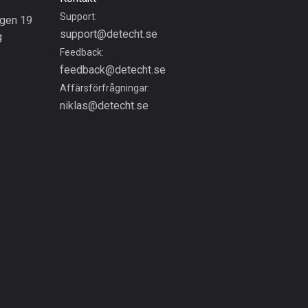
17 rutter
Support:
gen 19
Bhutan
support@detecht.se
g
3 rutter
Feedback:
feedback@detecht.se
Bolivia
Affärsförfrågningar:
99 rutter
niklas@detecht.se
Bosnien och
Hercegovina
347 rutter
Botswana
4 rutter
Brasilien
7529 rutter
Brunei
113 rutter