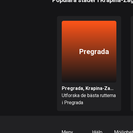
Populära städer i Krapina-Zag
Pregrada
Pregrada, Krapina-Zagorjes län
Utforska de bästa rutterna
i Pregrada
Meny
Hjälp
Möjlighe