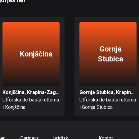
orjes län
Gornja
Konjščina
Stubica
Konjščina, Krapina-Zagorjes län
Gornja Stubica, Krapina-Zagorjes län
Utforska de bästa rutterna
Utforska de bästa rutterna
i Konjščina
i Gornja Stubica
ter
Partners
Juridisk
Kontor