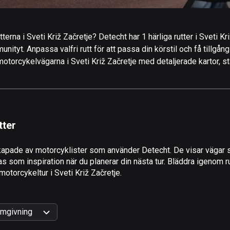
erna i Sveti Križ Začretje? Detecht har 1 härliga rutter i Sveti Križ
ityt. Anpassa valfri rutt för att passa din körstil och få tillgång
otorcykelvägarna i Sveti Križ Začretje med detaljerade kartor, sta
tter
apade av motorcyklister som använder Detecht. De visar vägar s
as som inspiration när du planerar din nästa tur. Bläddra igenom r
 motorcykeltur i Sveti Križ Začretje.
mgivning