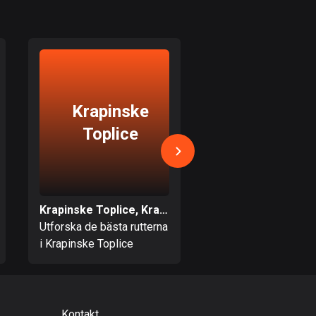
Bahamas
0 rutter
Bahrain
17 rutter
Bangladesh
Krapinske
Sveti Kri
409 rutter
Toplice
Začretj
Barbados
15 rutter
Belarus
Krapinske Toplice, Krapina-Zagorjes län
141 rutter
Utforska de bästa rutterna
Utforska de bästa ru
i Krapinske Toplice
i Sveti Križ Začretje
Belgien
4911 rutter
Belize
Kontakt