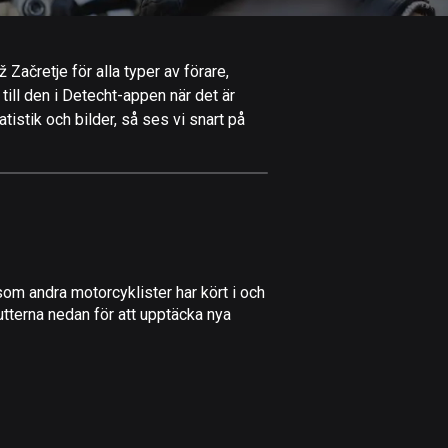
Afghanistan
9 rutter
 Začretje för alla typer av förare,
Åland
 till den i Detecht-appen när det är
517 rutter
tistik och bilder, så ses vi snart på
Albanien
182 rutter
Algeriet
175 rutter
Amerikanska
om andra motorcyklister har kört i och
Jungfruöarna
utterna nedan för att upptäcka nya
1 rutt
Andorra
62 rutter
Angola