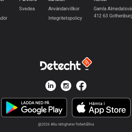
Svedea
Användarvillkor
Gamla Almedalsvä
412 63 Gothenbur
dör
Integritetspolicy
@
2026
Alla rättigheter förbehållna