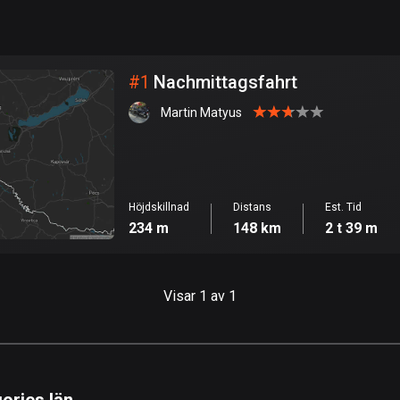
999
km
Stad
#
1
Nachmittagsfahrt
Martin Matyus
Höjdskillnad
Distans
Est. Tid
234 m
148 km
2 t 39 m
Visar 1 av 1