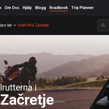
m
Om Oss
Hjälp
Blogg
Roadbook
Trip Planner
jes län
>
Sveti Križ Začretje
POP
rutterna i
 Začretje
A-Ö