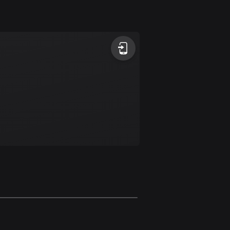
1 rutt
Antigua och Barbuda
1 rutt
Argentina
885 rutter
Armenien
2 rutter
Aruba
8 rutter
Australien
89719 rutter
Azerbajdzjan
5 rutter