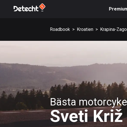
Premiu
Roadbook
>
Kroatien
>
Krapina-Zagor
Bästa motorcykel
Sveti Križ