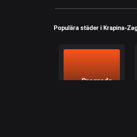
Populära städer i Krapina-Zag
Pregrada
Pregrada, Krapina-Zagorjes län
Utforska de bästa rutterna
i Pregrada