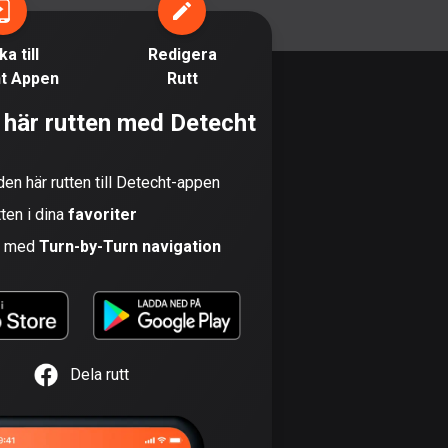
Bahamas
0 rutter
a till
Redigera
t Appen
Rutt
Bahrain
17 rutter
 här rutten med Detecht
Bangladesh
410 rutter
den här rutten till Detecht-appen
tten i dina
favoriter
Barbados
15 rutter
n med
Turn-by-Turn navigation
Belarus
141 rutter
Belgien
Dela rutt
4929 rutter
Belize