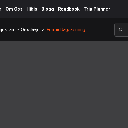
m
Om Oss
Hjälp
Blogg
Roadbook
Trip Planner
jes län
>
Oroslavje
>
Förmiddagskörning
POP
A-Ö