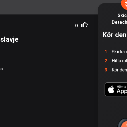
Skick
Detech
0
Kör den
slavje
1
Skicka 
2
Hitta ru
 s
3
Kör de