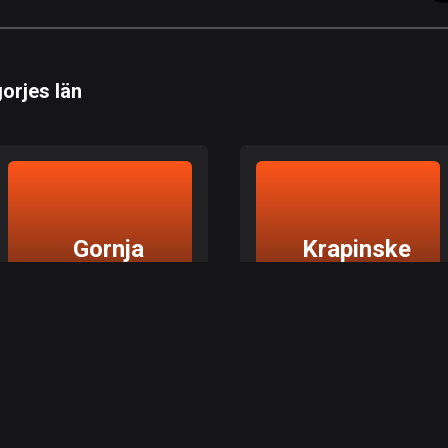
orjes län
Gornja
Krapinske
Stubica
Toplice
Gornja Stubica, Krapina-Zagorjes län
Krapinske Toplice, Krapina-Zagorjes län
Utforska de bästa rutterna
Utforska de bästa rutterna
i Gornja Stubica
i Krapinske Toplice