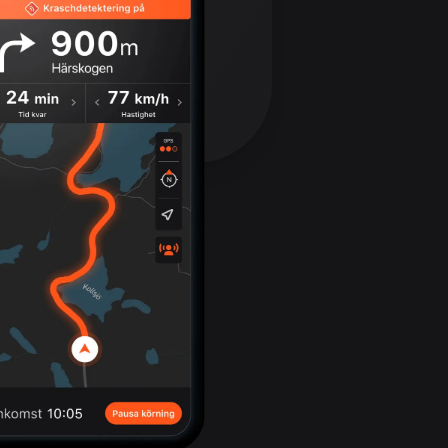
17 rutter
Bhutan
3 rutter
Bolivia
99 rutter
Bosnien och
Hercegovina
347 rutter
Botswana
4 rutter
Brasilien
7536 rutter
Brunei
114 rutter