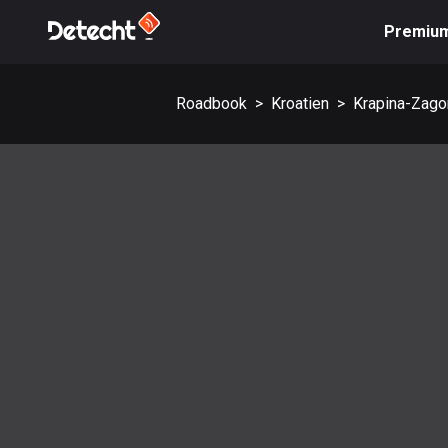
Premiu
Roadbook
>
Kroatien
>
Krapina-Zagor