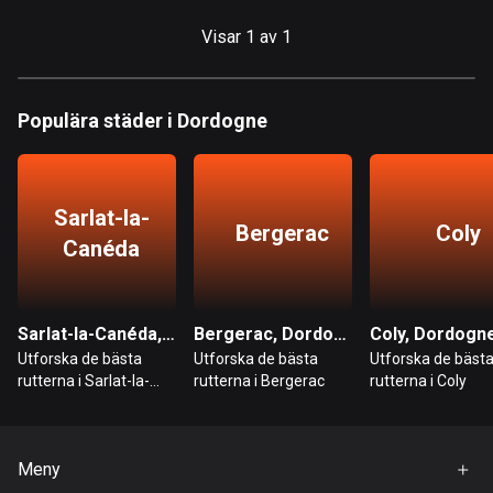
Bahrain
Visar 1 av 1
17 rutter
Bangladesh
410 rutter
Populära städer i Dordogne
Barbados
15 rutter
Sarlat-la-
Bergerac
Coly
Belarus
Canéda
141 rutter
Belgien
Sarlat-la-Canéda, Dordogne
Bergerac, Dordogne
Coly, Dordogn
4943 rutter
Utforska de bästa
Utforska de bästa
Utforska de bäst
rutterna i Sarlat-la-
rutterna i Bergerac
rutterna i Coly
Belize
Canéda
17 rutter
Bhutan
Meny
3 rutter