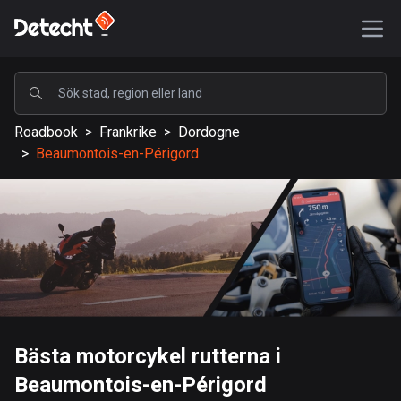
POPULÄRA
Roadbook
>
Frankrike
>
Dordogne
USA
>
Beaumontois-en-Périgord
589204 rutter
Sverige
204215 rutter
Storbritannien
115567 rutter
A-Ö
Bästa motorcykel rutterna i
Afghanistan
Beaumontois-en-Périgord
9 rutter