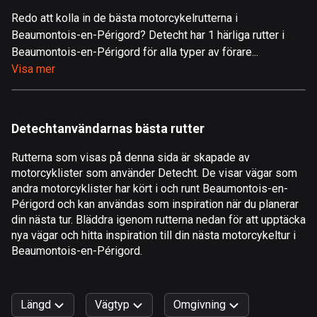
Redo att kolla in de bästa motorcykelrutterna i
Åland
Beaumontois-en-Périgord? Detecht har 1 härliga rutter i
519 rutter
Beaumontois-en-Périgord för alla typer av förare...
Albanien
Visa mer
182 rutter
Algeriet
Detechtanvändarnas bästa rutter
175 rutter
Rutterna som visas på denna sida är skapade av
Amerikanska Jungfruöarna
motorcyklister som använder Detecht. De visar vägar som
1 rutt
andra motorcyklister har kört i och runt Beaumontois-en-
Périgord och kan användas som inspiration när du planerar
Andorra
din nästa tur. Bläddra igenom rutterna nedan för att upptäcka
62 rutter
nya vägar och hitta inspiration till din nästa motorcykeltur i
Beaumontois-en-Périgord.
Angola
1 rutt
Längd
Vägtyp
Omgivning
Antigua och Barbuda