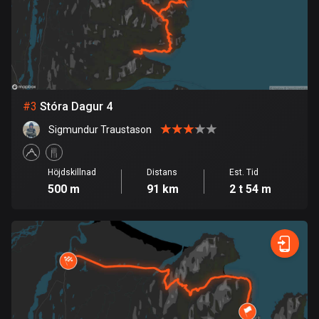
Bolivia
99 rutter
Bosnien och Hercegovina
347 rutter
#
3
Stóra Dagur 4
Botswana
Sigmundur Traustason
4 rutter
Höjdskillnad
Distans
Est. Tid
Brasilien
500 m
91 km
2 t 54 m
7538 rutter
Brunei
114 rutter
Bulgarien
725 rutter