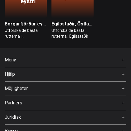
eystri
Danmark
21548 rutter
Borgarfjörður eystri, Östlandet
Egilsstaðir, Östlandet
Djibouti
Utforska de bästa
Utforska de bästa
0 rutter
rutterna i
rutterna i Egilsstaðir
Borgarfjörður eystri
Dominikanska republiken
99 rutter
Meny
Ecuador
Hem
Hjälp
520 rutter
Premium
FAQ
Om Oss
Egypten
Möjligheter
122 rutter
Jobb
Partners
Ambassadör
Ekvatorialguinea
Svedea
9 rutter
Juridisk
Användarvillkor
El Salvador