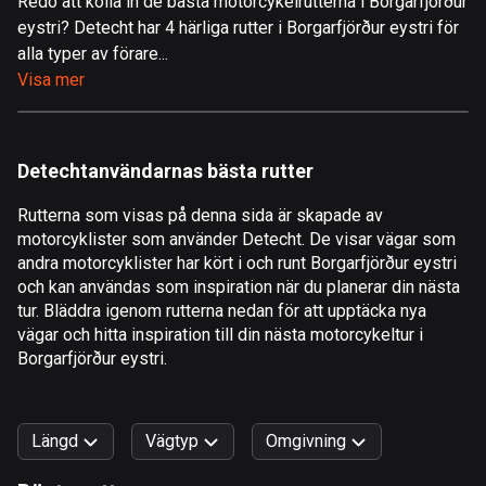
Redo att kolla in de bästa motorcykelrutterna i Borgarfjörður
eystri? Detecht har 4 härliga rutter i Borgarfjörður eystri för
Åland
alla typer av förare...
519 rutter
Visa mer
Albanien
182 rutter
Detechtanvändarnas bästa rutter
Algeriet
175 rutter
Rutterna som visas på denna sida är skapade av
motorcyklister som använder Detecht. De visar vägar som
Amerikanska Jungfruöarna
andra motorcyklister har kört i och runt Borgarfjörður eystri
1 rutt
och kan användas som inspiration när du planerar din nästa
tur. Bläddra igenom rutterna nedan för att upptäcka nya
Andorra
vägar och hitta inspiration till din nästa motorcykeltur i
62 rutter
Borgarfjörður eystri.
Angola
1 rutt
Längd
Vägtyp
Omgivning
Antigua och Barbuda