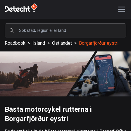
POPULÄRA
Roadbook
>
Island
>
Östlandet
>
Borgarfjörður eystri
USA
589237 rutter
Sverige
204333 rutter
Storbritannien
115611 rutter
A-Ö
Bästa motorcykel rutterna i
Borgarfjörður eystri
Afghanistan
9 rutter