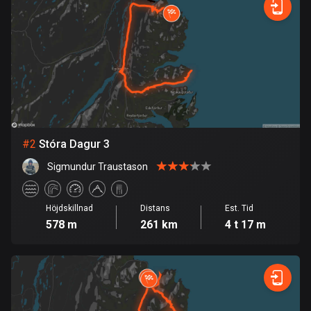
Bahrain
17 rutter
Bangladesh
410 rutter
Barbados
15 rutter
#
2
Stóra Dagur 3
Belarus
141 rutter
Sigmundur Traustason
Belgien
Höjdskillnad
Distans
Est. Tid
4947 rutter
578 m
261 km
4 t 17 m
Belize
17 rutter
Bhutan
3 rutter