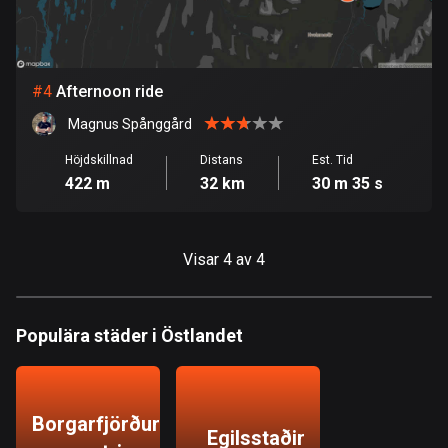
Burkina Faso
2 rutter
Chile
#
4
Afternoon ride
590 rutter
Magnus Spånggård
Colombia
1349 rutter
Höjdskillnad
Distans
Est. Tid
422 m
32 km
30 m 35 s
Cooköarna
2 rutter
Visar 4 av 4
Costa Rica
149 rutter
Populära städer i Östlandet
Curaçao
4 rutter
Cypern
Borgarfjörður
1886 rutter
Egilsstaðir