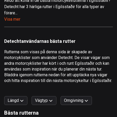
Redo att kolla in de bästa motorcykelrutterna i Egilsstaðir?
Detecht har 3 härliga rutter i Egilsstaðir för alla typer av
Åland
förare...
517 rutter
Visa mer
Albanien
182 rutter
Detechtanvändarnas bästa rutter
Algeriet
175 rutter
Rutterna som visas på denna sida är skapade av
motorcyklister som använder Detecht. De visar vägar som
Amerikanska Jungfruöarna
andra motorcyklister har kört i och runt Egilsstaðir och kan
1 rutt
användas som inspiration när du planerar din nästa tur.
Bläddra igenom rutterna nedan för att upptäcka nya vägar
Andorra
och hitta inspiration till din nästa motorcykeltur i Egilsstaðir.
62 rutter
Angola
Längd
Vägtyp
Omgivning
1 rutt
Bästa rutterna
Antigua och Barbuda