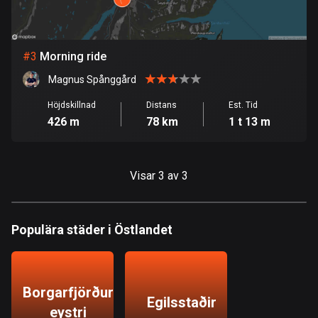
Bolivia
99 rutter
#
3
Morning ride
Bosnien och Hercegovina
Magnus Spånggård
347 rutter
Höjdskillnad
Distans
Est. Tid
426 m
78 km
1 t 13 m
Botswana
4 rutter
Brasilien
Visar 3 av 3
7526 rutter
Brunei
Populära städer i Östlandet
113 rutter
Bulgarien
723 rutter
Borgarfjörður
Egilsstaðir
eystri