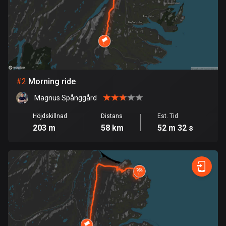
Bahrain
17 rutter
Bangladesh
409 rutter
Barbados
#
2
Morning ride
15 rutter
Magnus Spånggård
Belarus
Höjdskillnad
Distans
Est. Tid
141 rutter
203 m
58 km
52 m 32 s
Belgien
4910 rutter
Belize
17 rutter
Bhutan
3 rutter