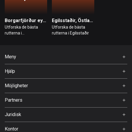
Burkina Faso
2 rutter
Chile
Borgarfjörður eystri, Östlandet
Egilsstaðir, Östlandet
589 rutter
Utforska de bästa
Utforska de bästa
rutterna i
rutterna i Egilsstaðir
Borgarfjörður eystri
Colombia
1348 rutter
Meny
Cooköarna
Hem
2 rutter
Hjälp
Premium
Costa Rica
FAQ
Om Oss
Möjligheter
149 rutter
Jobb
Partners
Curaçao
Ambassadör
4 rutter
Svedea
Juridisk
Cypern
Användarvillkor
1881 rutter
Kontor