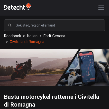
POPULÄRA
Roadbook
>
Italien
>
Forlì-Cesena
USA
>
Civitella di Romagna
587059 rutter
Sverige
203027 rutter
Storbritannien
115094 rutter
A-Ö
Bästa motorcykel rutterna i Civitella
Afghanistan
di Romagna
9 rutter