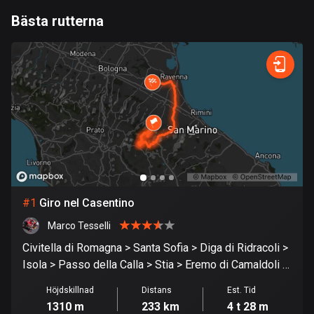
1 rutt
Bästa rutterna
0
km
999
km
Argentina
885 rutter
Snabb
Skog
Terräng
Berg
Vatten
Kurvig
Fält
Stad
Armenien
2 rutter
Aruba
8 rutter
Australien
89686 rutter
#
1
Giro nel Casentino
Marco Tesselli
Azerbajdzjan
5 rutter
Civitella di Romagna > Santa Sofia > Diga di Ridracoli >
Isola > Passo della Calla > Stia > Eremo di Camaldoli >
Bahamas
Passo dei Mandrioli > Bagno di Romagna > E45 >
Höjdskillnad
Distans
Est. Tid
0 rutter
Ravenna > Lugo
1310 m
233 km
4 t 28 m