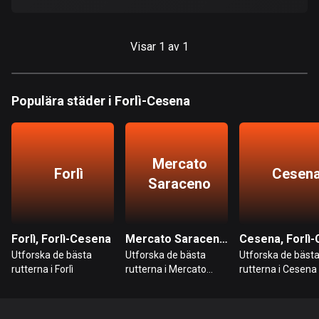
Bahrain
17 rutter
Visar 1 av 1
Bangladesh
409 rutter
Populära städer i Forlì-Cesena
Barbados
15 rutter
Belarus
Mercato
Forlì
Cesen
141 rutter
Saraceno
Belgien
4903 rutter
Forlì, Forlì-Cesena
Mercato Saraceno, Forlì-Cesena
Belize
Utforska de bästa
Utforska de bästa
Utforska de bäst
17 rutter
rutterna i Forlì
rutterna i Mercato
rutterna i Cesena
Saraceno
Bhutan
3 rutter