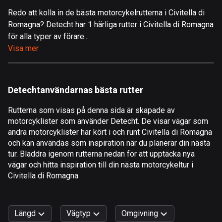
Redo att kolla in de bästa motorcykelrutterna i Civitella di
Åland
Romagna? Detecht har 1 härliga rutter i Civitella di Romagna
517 rutter
för alla typer av förare...
Albanien
Visa mer
181 rutter
Algeriet
Detechtanvändarnas bästa rutter
175 rutter
Rutterna som visas på denna sida är skapade av
Amerikanska Jungfruöarna
motorcyklister som använder Detecht. De visar vägar som
1 rutt
andra motorcyklister har kört i och runt Civitella di Romagna
och kan användas som inspiration när du planerar din nästa
Andorra
tur. Bläddra igenom rutterna nedan för att upptäcka nya
61 rutter
vägar och hitta inspiration till din nästa motorcykeltur i
Civitella di Romagna.
Angola
1 rutt
Längd
Vägtyp
Omgivning
Antigua och Barbuda