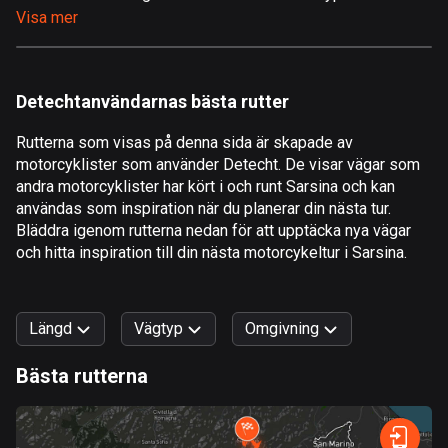
Visa mer
Åland
517 rutter
Albanien
Detechtanvändarnas bästa rutter
182 rutter
Rutterna som visas på denna sida är skapade av
Algeriet
motorcyklister som använder Detecht. De visar vägar som
175 rutter
andra motorcyklister har kört i och runt Sarsina och kan
användas som inspiration när du planerar din nästa tur.
Amerikanska Jungfruöarna
Bläddra igenom rutterna nedan för att upptäcka nya vägar
och hitta inspiration till din nästa motorcykeltur i Sarsina.
1 rutt
Andorra
62 rutter
Längd
Vägtyp
Omgivning
Angola
Bästa rutterna
1 rutt
0
km
999
km
Snabb
Skog
Terräng
Berg
Vatten
Kurvig
Fält
Stad
Antigua och Barbuda