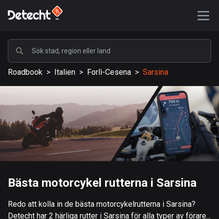
POPULÄRA
Roadbook
>
Italien
>
Forlì-Cesena
>
Sarsina
USA
587431 rutter
Sverige
203334 rutter
Storbritannien
115208 rutter
A-Ö
Bästa motorcykel rutterna i Sarsina
Afghanistan
Redo att kolla in de bästa motorcykelrutterna i Sarsina?
9 rutter
Detecht har 2 härliga rutter i Sarsina för alla typer av förare...