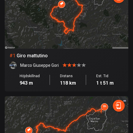
1 rutt
Argentina
885 rutter
Armenien
2 rutter
#
1
Giro mattutino
Aruba
8 rutter
Marco Giuseppe Gori
Australien
Höjdskillnad
Distans
Est. Tid
943 m
118 km
1 t 51 m
89701 rutter
Azerbajdzjan
5 rutter
Bahamas
0 rutter