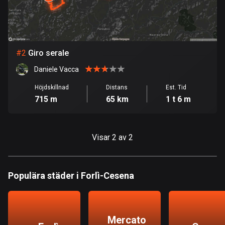
Bahrain
17 rutter
Bangladesh
409 rutter
#
2
Giro serale
Daniele Vacca
Barbados
15 rutter
Höjdskillnad
Distans
Est. Tid
715 m
65 km
1 t 6 m
Belarus
141 rutter
Visar 2 av 2
Belgien
4910 rutter
Populära städer i Forlì-Cesena
Belize
17 rutter
Bhutan
Mercato
3 rutter