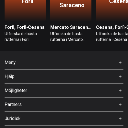
Forlì
Cesen
Saraceno
Bolivia
99 rutter
Forlì, Forlì-Cesena
Mercato Saraceno, Forlì-Cesena
Bosnien och Hercegovina
Utforska de bästa
Utforska de bästa
Utforska de bäst
347 rutter
rutterna i Forlì
rutterna i Mercato
rutterna i Cesena
Saraceno
Botswana
4 rutter
Meny
Brasilien
Hem
Hjälp
7526 rutter
Premium
FAQ
Brunei
Om Oss
Möjligheter
113 rutter
Jobb
Partners
Ambassadör
Bulgarien
Svedea
723 rutter
Juridisk
Användarvillkor