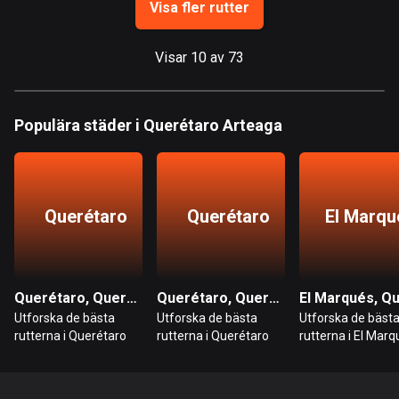
Visa fler rutter
Hongkong
137 rutter
Visar 10 av 73
Indien
3152 rutter
Populära städer i Querétaro Arteaga
Indonesien
2284 rutter
Irak
Querétaro
Querétaro
El Marqu
38 rutter
Iran
88 rutter
Querétaro, Querétaro Arteaga
Querétaro, Querétaro Arteaga
Utforska de bästa
Utforska de bästa
Utforska de bäst
Irland
rutterna i Querétaro
rutterna i Querétaro
rutterna i El Mar
4670 rutter
Island