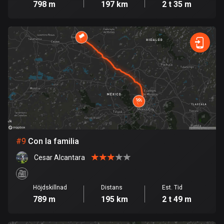
53 rutter
798 m
197 km
2 t 35 m
Ghana
86 rutter
Gibraltar
25 rutter
Grekland
4668 rutter
Grenada
22 rutter
#
9
Con la familia
Cesar Alcantara
Grönland
0 rutter
Höjdskillnad
Distans
Est. Tid
Guadeloupe
789 m
195 km
2 t 49 m
1 rutt