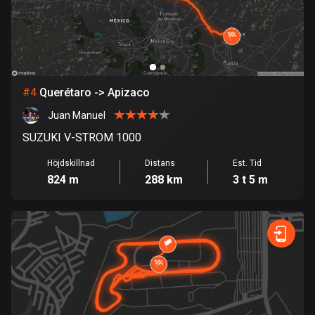
Burkina Faso
2 rutter
Chile
589 rutter
#
4
Querétaro -> Apizaco
Colombia
1348 rutter
Juan Manuel
SUZUKI V-STROM 1000
Cooköarna
2 rutter
Höjdskillnad
Distans
Est. Tid
824 m
288 km
3 t 5 m
Costa Rica
149 rutter
Curaçao
4 rutter
Cypern
1880 rutter