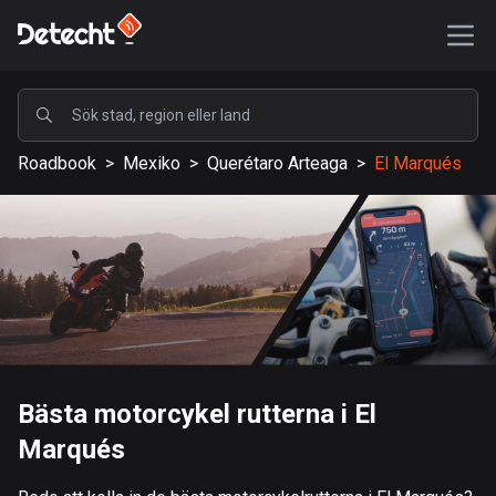
POPULÄRA
Roadbook
>
Mexiko
>
Querétaro Arteaga
>
El Marqués
USA
587244 rutter
Sverige
203283 rutter
Storbritannien
115171 rutter
A-Ö
Bästa motorcykel rutterna i El
Marqués
Afghanistan
9 rutter