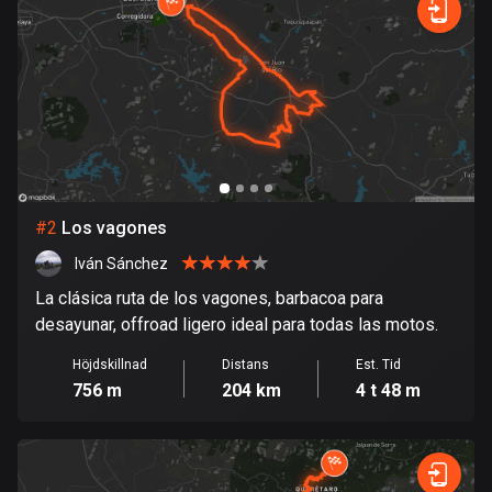
Bahrain
17 rutter
Bangladesh
409 rutter
Barbados
15 rutter
#
2
Los vagones
Belarus
141 rutter
Iván Sánchez
La clásica ruta de los vagones, barbacoa para
Belgien
desayunar, offroad ligero ideal para todas las motos.
4908 rutter
Höjdskillnad
Distans
Est. Tid
Belize
756 m
204 km
4 t 48 m
17 rutter
Bhutan
3 rutter