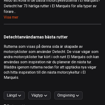
Redo att kolla in de bästa motorcykelrutterna i El Marqués?
Detecht har 73 härliga rutter i El Marqués för alla typer av
Åland
förare...
517 rutter
Visa mer
Albanien
182 rutter
Detechtanvändarnas bästa rutter
Algeriet
175 rutter
Rutterna som visas på denna sida är skapade av
motorcyklister som använder Detecht. De visar vägar som
Amerikanska Jungfruöarna
andra motorcyklister har kört i och runt El Marqués och kan
1 rutt
användas som inspiration när du planerar din nästa tur.
Bläddra igenom rutterna nedan för att upptäcka nya vägar
Andorra
och hitta inspiration till din nästa motorcykeltur i El
62 rutter
Marqués.
Angola
1 rutt
Längd
Vägtyp
Omgivning
Antigua och Barbuda