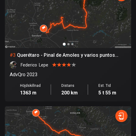
Bolivia
99 rutter
Bosnien och Hercegovina
347 rutter
Botswana
#
3
Querétaro - Pinal de Amoles y varios puntos
4 rutter
intermedios
Federico  Lepe
Brasilien
AdvQro 2023
7525 rutter
Höjdskillnad
Distans
Est. Tid
1363 m
200 km
5 t 55 m
Brunei
113 rutter
Bulgarien
723 rutter