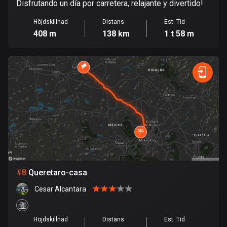
Disfrutando un día por carretera, relajante y divertido!
Finland
3177 rutter
Höjdskillnad
Distans
Est. Tid
408 m
138 km
1 t 58 m
Förenade arabemiraten
132 rutter
Frankrike
7304 rutter
Franska Polynesien
19 rutter
Gabon
8 rutter
#
8
Queretaro-casa
Gambia
Cesar Alcantara
1 rutt
Georgien
Höjdskillnad
Distans
Est. Tid