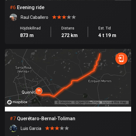
113 rutter
#
6
Evening ride
Elfenbenskusten
Raul Caballero
1 rutt
Höjdskillnad
Distans
Est. Tid
873 m
272 km
4 t 19 m
Estland
1142 rutter
Etiopien
5 rutter
Färöarna
13 rutter
Fiji
1 rutt
#
7
Querétaro-Bernal-Toliman
Filippinerna
4134 rutter
Luis Garcia