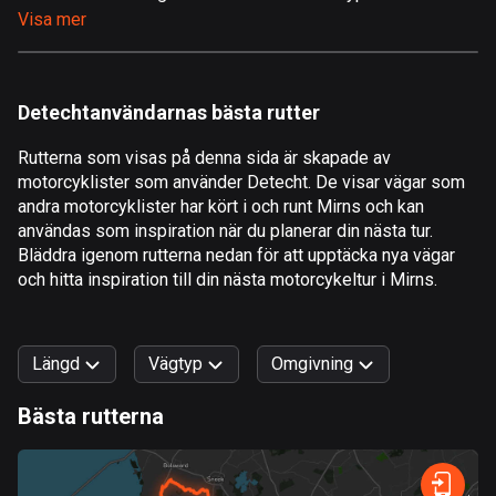
Visa mer
Åland
517 rutter
Albanien
Detechtanvändarnas bästa rutter
182 rutter
Rutterna som visas på denna sida är skapade av
Algeriet
motorcyklister som använder Detecht. De visar vägar som
175 rutter
andra motorcyklister har kört i och runt Mirns och kan
användas som inspiration när du planerar din nästa tur.
Amerikanska Jungfruöarna
Bläddra igenom rutterna nedan för att upptäcka nya vägar
och hitta inspiration till din nästa motorcykeltur i Mirns.
1 rutt
Andorra
62 rutter
Längd
Vägtyp
Omgivning
Angola
Bästa rutterna
1 rutt
0
km
999
km
Snabb
Skog
Terräng
Berg
Vatten
Kurvig
Fält
Stad
Antigua och Barbuda