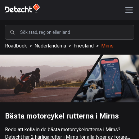
POPULÄRA
Roadbook
>
Nederländerna
>
Friesland
>
Mirns
USA
587295 rutter
Sverige
203315 rutter
Storbritannien
115191 rutter
A-Ö
Bästa motorcykel rutterna i Mirns
Afghanistan
Redo att kolla in de bästa motorcykelrutterna i Mirns?
9 rutter
Detecht har 2 härliga rutter i Mirns för alla typer av förare...