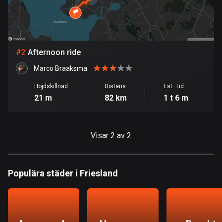
Bahrain
17 rutter
Bangladesh
409 rutter
#
2
Afternoon ride
Marco Braaksma
Barbados
15 rutter
Höjdskillnad
Distans
Est. Tid
21 m
82 km
1 t 6 m
Belarus
141 rutter
Visar 2 av 2
Belgien
4909 rutter
Populära städer i Friesland
Belize
17 rutter
Bhutan
3 rutter