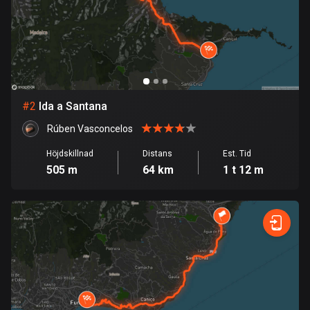
Bahrain
17 rutter
Bangladesh
409 rutter
Barbados
#
2
Ida a Santana
15 rutter
Rúben Vasconcelos
Belarus
Höjdskillnad
Distans
Est. Tid
141 rutter
505 m
64 km
1 t 12 m
Belgien
4920 rutter
Belize
17 rutter
Bhutan
3 rutter