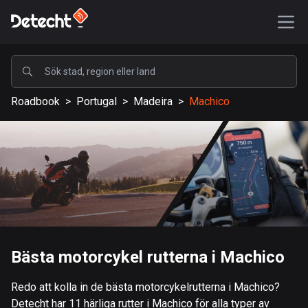
POPULÄRA
Roadbook
>
Portugal
>
Madeira
>
Machico
USA
588191 rutter
Sverige
203644 rutter
Storbritannien
115341 rutter
A-Ö
Bästa motorcykel rutterna i Machico
Afghanistan
Redo att kolla in de bästa motorcykelrutterna i Machico?
9 rutter
Detecht har 11 härliga rutter i Machico för alla typer av