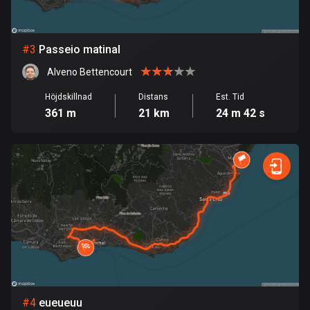
Bolivia
99 rutter
#
3
Passeio matinal
Alveno Bettencourt
Bosnien och Hercegovina
347 rutter
Höjdskillnad
Distans
Est. Tid
361 m
21 km
24 m 42 s
Botswana
4 rutter
Brasilien
7535 rutter
Brunei
113 rutter
Bulgarien
724 rutter
#
4
eueueuu