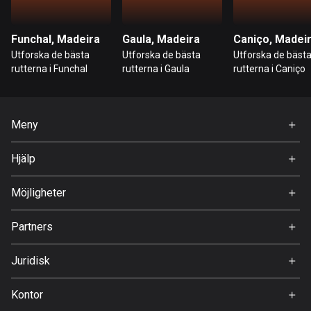
Hongkong
Funchal, Madeira
Gaula, Madeira
Caniço, Madei
137 rutter
Utforska de bästa
Utforska de bästa
Utforska de bäst
rutterna i Funchal
rutterna i Gaula
rutterna i Caniço
Indien
3153 rutter
Indonesien
Meny
2289 rutter
Hem
Hjälp
Irak
Premium
FAQ
38 rutter
Om Oss
Möjligheter
Iran
Jobb
Partners
88 rutter
Ambassadör
Svedea
Irland
Juridisk
4683 rutter
Användarvillkor
Kontor
Integritetspolicy
Island