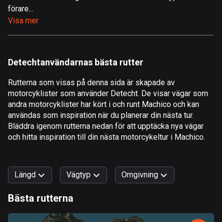
förare...
Åland
Visa mer
517 rutter
Albanien
182 rutter
Detechtanvändarnas bästa rutter
Algeriet
Rutterna som visas på denna sida är skapade av
175 rutter
motorcyklister som använder Detecht. De visar vägar som
andra motorcyklister har kört i och runt Machico och kan
Amerikanska Jungfruöarna
användas som inspiration när du planerar din nästa tur.
1 rutt
Bläddra igenom rutterna nedan för att upptäcka nya vägar
och hitta inspiration till din nästa motorcykeltur i Machico.
Andorra
62 rutter
Längd
Vägtyp
Omgivning
Angola
1 rutt
Bästa rutterna
0
km
999
km
Antigua och Barbuda