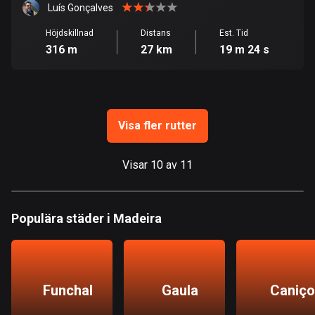
Guam
Luís Gonçalves
6 rutter
Höjdskillnad
Distans
Est. Tid
316 m
27 km
19 m 24 s
Guatemala
316 rutter
Guernsey
2 rutter
Visa fler rutter
Guinea
7 rutter
Visar 10 av 11
Guyana
10 rutter
Populära städer i Madeira
Haiti
29 rutter
Funchal
Gaula
Caniço
Honduras
62 rutter