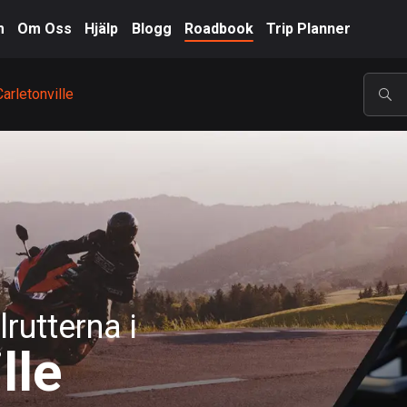
m
Om Oss
Hjälp
Blogg
Roadbook
Trip Planner
Carletonville
POP
rutterna i
lle
A-Ö