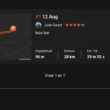
999
km
Stad
#
1
12 Aug
Juan Swart
huis toe
Höjdskillnad
Distans
Est. Tid
94 m
28 km
29 m 55 s
Visar 1 av 1