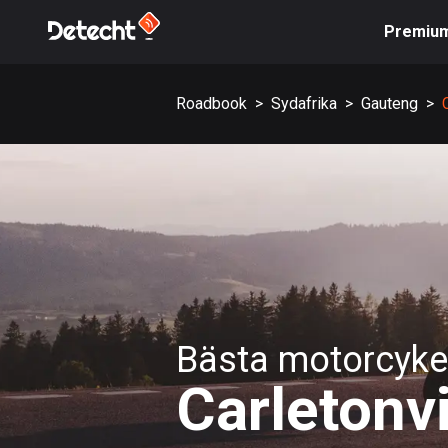
Premiu
Roadbook
>
Sydafrika
>
Gauteng
>
Bästa motorcykel
Carletonvi