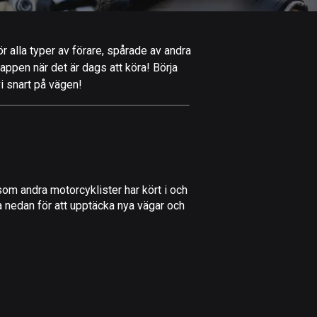
Afghanistan
9 rutter
ör alla typer av förare, spårade av andra
Åland
-appen när det är dags att köra! Börja
517 rutter
vi snart på vägen!
Albanien
182 rutter
Algeriet
175 rutter
om andra motorcyklister har kört i och
Amerikanska
na nedan för att upptäcka nya vägar och
Jungfruöarna
1 rutt
Andorra
62 rutter
Angola