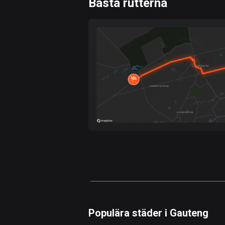
Bästa rutterna
0
km
Snabb
Skog
Terräng
Berg
Vatten
Kurvig
Fält
Populära städer i Gauteng