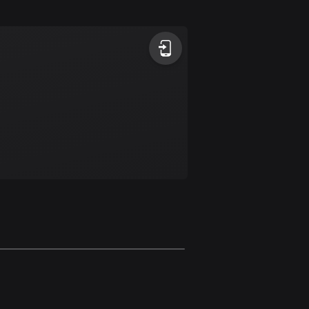
1 rutt
Antigua och Barbuda
1 rutt
Argentina
885 rutter
Armenien
2 rutter
Aruba
8 rutter
Australien
89701 rutter
Azerbajdzjan
5 rutter