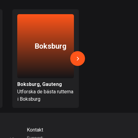
Bahamas
0 rutter
Bahrain
17 rutter
Boksburg
Germist
Bangladesh
409 rutter
Barbados
15 rutter
Boksburg, Gauteng
Germiston, Gauten
Belarus
Utforska de bästa rutterna
Utforska de bästa ru
141 rutter
i Boksburg
i Germiston
Belgien
4910 rutter
Kontakt
Belize