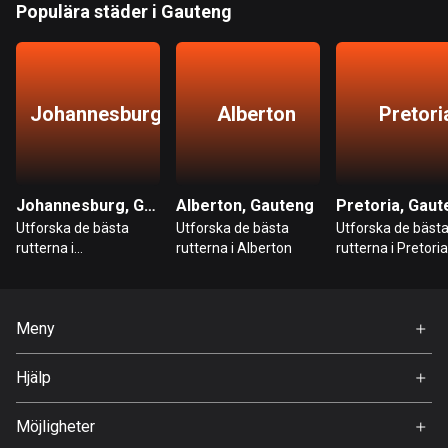
Populära städer i Gauteng
Bolivia
99 rutter
Bosnien och Hercegovina
Johannesburg
Alberton
Pretori
347 rutter
Botswana
4 rutter
Johannesburg, Gauteng
Alberton, Gauteng
Pretoria, Gaut
Utforska de bästa
Utforska de bästa
Utforska de bäst
Brasilien
rutterna i
rutterna i Alberton
rutterna i Pretoria
7529 rutter
Johannesburg
Brunei
Meny
113 rutter
Hem
Hjälp
Bulgarien
Premium
723 rutter
FAQ
Om Oss
Möjligheter