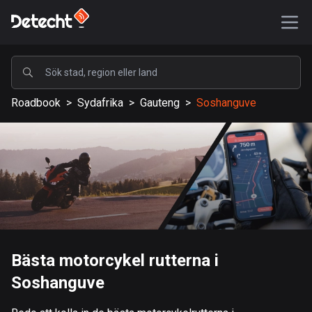
POPULÄRA
Roadbook
>
Sydafrika
>
Gauteng
>
Soshanguve
USA
587580 rutter
Sverige
203336 rutter
Storbritannien
115209 rutter
A-Ö
Bästa motorcykel rutterna i
Soshanguve
Afghanistan
9 rutter