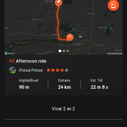
Bahrain
17 rutter
Bangladesh
409 rutter
Barbados
15 rutter
#
2
Afternoon ride
Belarus
141 rutter
Prince Prince
Belgien
Höjdskillnad
Distans
Est. Tid
90 m
24 km
22 m 8 s
4910 rutter
Belize
17 rutter
Visar 2 av 2
Bhutan
3 rutter