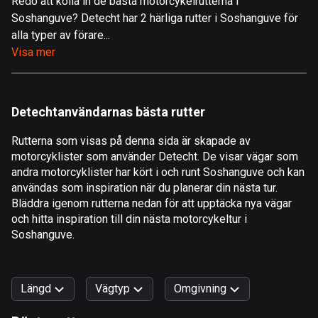
Redo att kolla in de bästa motorcykelrutterna i
Soshanguve? Detecht har 2 härliga rutter i Soshanguve för
Åland
alla typer av förare...
517 rutter
Visa mer
Albanien
182 rutter
Detechtanvändarnas bästa rutter
Algeriet
175 rutter
Rutterna som visas på denna sida är skapade av
motorcyklister som använder Detecht. De visar vägar som
Amerikanska Jungfruöarna
andra motorcyklister har kört i och runt Soshanguve och kan
1 rutt
användas som inspiration när du planerar din nästa tur.
Bläddra igenom rutterna nedan för att upptäcka nya vägar
Andorra
och hitta inspiration till din nästa motorcykeltur i
62 rutter
Soshanguve.
Angola
1 rutt
Längd
Vägtyp
Omgivning
Antigua och Barbuda