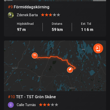
53 rutter
#
9
Förmiddagskörning
Ghana
Zdenek Barta
86 rutter
Höjdskillnad
Distans
Est. Tid
Gibraltar
97 m
59 km
1 t 6 m
25 rutter
Grekland
4677 rutter
Grenada
22 rutter
Grönland
0 rutter
Guadeloupe
#
10
TET - TST Grön Skåne
1 rutt
Calle Turnäs