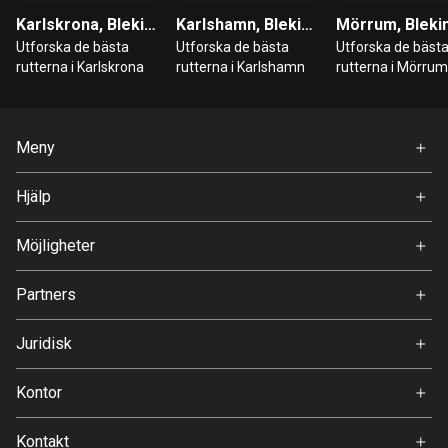
Karlskrona, Blekinge län
Karlshamn, Blekinge län
Hongkong
Utforska de bästa
Utforska de bästa
Utforska de bäst
137 rutter
rutterna i Karlskrona
rutterna i Karlshamn
rutterna i Mörrum
Indien
3161 rutter
Meny
Indonesien
Hem
2295 rutter
Hjälp
Premium
FAQ
Irak
Om Oss
Möjligheter
38 rutter
Jobb
Partners
Iran
Ambassadör
Svedea
88 rutter
Juridisk
Irland
Användarvillkor
Kontor
4715 rutter
Integritetspolicy
Gamla Almedalsvägen 19
Island
Kontakt