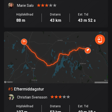
Burkina Faso
Marie Salo
2 rutter
Höjdskillnad
Distans
Est. Tid
Chile
88 m
43 km
43 m 52 s
590 rutter
Colombia
1351 rutter
Cooköarna
2 rutter
Costa Rica
149 rutter
Curaçao
#
5
Eftermiddagstur
4 rutter
Christian Svensson
Cypern
Höjdskillnad
Distans
Est. Tid
1891 rutter