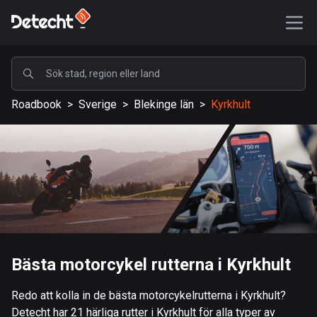
POPULÄRA
Roadbook
>
Sverige
>
Blekinge län
>
Kyrkhult
USA
590375 rutter
Sverige
204839 rutter
Storbritannien
115835 rutter
A-Ö
Bästa motorcykel rutterna i Kyrkhult
Afghanistan
Redo att kolla in de bästa motorcykelrutterna i Kyrkhult?
9 rutter
Detecht har 21 härliga rutter i Kyrkhult för alla typer av