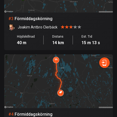
Bolivia
99 rutter
#
3
Förmiddagskörning
Joakim Antbro Clerbäck
Bosnien och Hercegovina
347 rutter
Höjdskillnad
Distans
Est. Tid
40 m
14 km
15 m 13 s
Botswana
4 rutter
Brasilien
7543 rutter
Brunei
115 rutter
Bulgarien
730 rutter
#
4
Förmiddagskörning