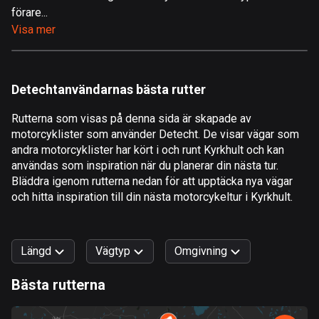
förare...
Åland
Visa mer
520 rutter
Albanien
182 rutter
Detechtanvändarnas bästa rutter
Algeriet
Rutterna som visas på denna sida är skapade av
175 rutter
motorcyklister som använder Detecht. De visar vägar som
andra motorcyklister har kört i och runt Kyrkhult och kan
Amerikanska Jungfruöarna
användas som inspiration när du planerar din nästa tur.
1 rutt
Bläddra igenom rutterna nedan för att upptäcka nya vägar
och hitta inspiration till din nästa motorcykeltur i Kyrkhult.
Andorra
62 rutter
Längd
Vägtyp
Omgivning
Angola
1 rutt
Bästa rutterna
0
km
999
km
Antigua och Barbuda