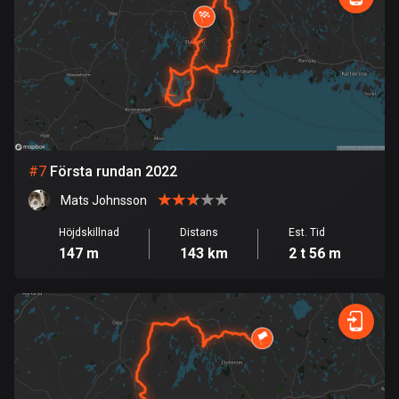
115 rutter
Elfenbenskusten
1 rutt
Estland
1154 rutter
#
7
Första rundan 2022
Etiopien
5 rutter
Mats Johnsson
Färöarna
Höjdskillnad
Distans
Est. Tid
147 m
143 km
2 t 56 m
13 rutter
Fiji
1 rutt
Filippinerna
4139 rutter