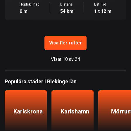
Guam
Höjdskillnad
Distans
Est. Tid
6 rutter
0 m
54 km
1 t 12 m
Guatemala
316 rutter
Guernsey
Visa fler rutter
2 rutter
Visar 10 av 24
Guinea
7 rutter
Guyana
Populära städer i Blekinge län
10 rutter
Haiti
29 rutter
Karlskrona
Karlshamn
Mörru
Honduras
62 rutter