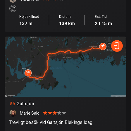
Danmark
21581 rutter
Höjdskillnad
Distans
Est. Tid
137 m
139 km
2 t 15 m
Djibouti
0 rutter
Dominikanska republiken
99 rutter
Ecuador
521 rutter
Egypten
122 rutter
#
6
Galtsjön
Ekvatorialguinea
Marie Salo
9 rutter
Trevligt besök vid Galtsjön Blekinge idag
El Salvador