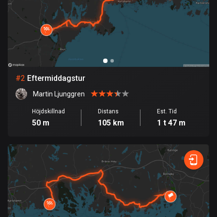
Bahrain
17 rutter
Bangladesh
411 rutter
Barbados
#
2
Eftermiddagstur
15 rutter
Martin Ljunggren
Belarus
Höjdskillnad
Distans
Est. Tid
141 rutter
50 m
105 km
1 t 47 m
Belgien
4954 rutter
Belize
17 rutter
Bhutan
3 rutter