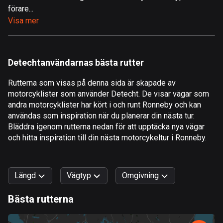
förare...
Åland
Visa mer
520 rutter
Albanien
182 rutter
Detechtanvändarnas bästa rutter
Algeriet
Rutterna som visas på denna sida är skapade av
175 rutter
motorcyklister som använder Detecht. De visar vägar som
andra motorcyklister har kört i och runt Ronneby och kan
Amerikanska Jungfruöarna
användas som inspiration när du planerar din nästa tur.
1 rutt
Bläddra igenom rutterna nedan för att upptäcka nya vägar
och hitta inspiration till din nästa motorcykeltur i Ronneby.
Andorra
62 rutter
Längd
Vägtyp
Omgivning
Angola
1 rutt
Bästa rutterna
0
km
999
km
Antigua och Barbuda