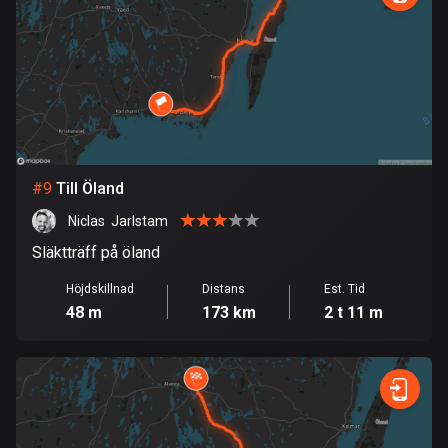
53 rutter
Ghana
86 rutter
Gibraltar
25 rutter
Grekland
#
9
Till Öland
4677 rutter
Niclas  Jarlstam
Grenada
Släktträff på öland
22 rutter
Höjdskillnad
Distans
Est. Tid
48 m
173 km
2 t 11 m
Grönland
0 rutter
Guadeloupe
1 rutt