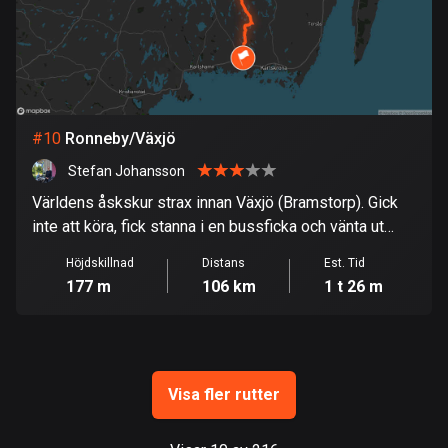
Guam
6 rutter
Guatemala
316 rutter
#
10
Ronneby/Växjö
Guernsey
2 rutter
Stefan Johansson
Världens åskskur strax innan Växjö (Bramstorp). Gick
Guinea
inte att köra, fick stanna i en bussficka och vänta ut
7 rutter
regnet…
Höjdskillnad
Distans
Est. Tid
Guyana
177 m
106 km
1 t 26 m
10 rutter
Haiti
29 rutter
Visa fler rutter
Honduras
62 rutter