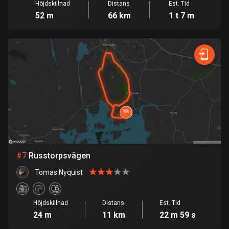
Höjdskillnad
Distans
Est. Tid
115 rutter
52 m
66 km
1 t 7 m
Elfenbenskusten
1 rutt
Estland
1154 rutter
Etiopien
5 rutter
Färöarna
13 rutter
#
7
Russtorpsvägen
Fiji
Tomas Nyquist
1 rutt
Filippinerna
Höjdskillnad
Distans
Est. Tid
24 m
11 km
22 m 59 s
4138 rutter