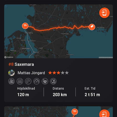
Finland
3195 rutter
Förenade arabemiraten
132 rutter
Frankrike
7326 rutter
Franska Polynesien
19 rutter
#
8
Saxemara
Mattias Jöngard
Gabon
8 rutter
Höjdskillnad
Distans
Est. Tid
Gambia
120 m
203 km
2 t 51 m
1 rutt
Georgien