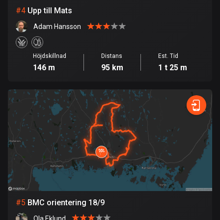
Burkina Faso
#
4
Upp till Mats
2 rutter
Adam Hansson
Chile
590 rutter
Höjdskillnad
Distans
Est. Tid
Colombia
146 m
95 km
1 t 25 m
1351 rutter
Cooköarna
2 rutter
Costa Rica
149 rutter
Curaçao
4 rutter
Cypern
#
5
BMC orientering 18/9
1888 rutter
Ola Eklund