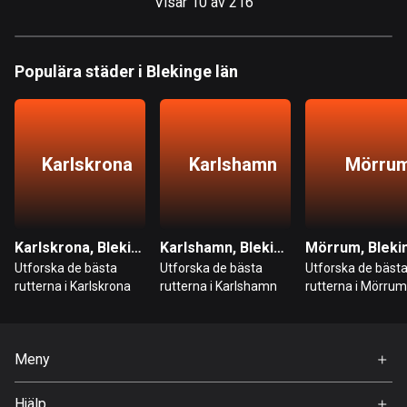
Visar 10 av 216
Hongkong
137 rutter
Populära städer i Blekinge län
Indien
3160 rutter
Indonesien
Karlskrona
Karlshamn
Mörru
2292 rutter
Irak
38 rutter
Karlskrona, Blekinge län
Karlshamn, Blekinge län
Utforska de bästa
Utforska de bästa
Utforska de bäst
Iran
rutterna i Karlskrona
rutterna i Karlshamn
rutterna i Mörrum
88 rutter
Irland
Meny
4706 rutter
Hem
Island
Hjälp