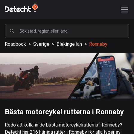
POPULÄRA
Roadbook
>
Sverige
>
Blekinge län
>
Ronneby
USA
590170 rutter
Sverige
204691 rutter
Storbritannien
115730 rutter
A-Ö
Bästa motorcykel rutterna i Ronneby
Afghanistan
Redo att kolla in de bästa motorcykelrutterna i Ronneby?
9 rutter
Detecht har 216 härliga rutter i Ronneby för alla typer av